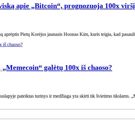
viską apie „Bitcoin“, prognozuoja 100x virš
nų aprėptis Pietų Korėjos jaunasis Hoonas Kim, kuris teigia, kad pasaul
į „Memecoin“ galėtų 100x iš chaoso?
 puslapyje pateiktas turinys ir medžiaga yra skirti tik švietimo tiksla