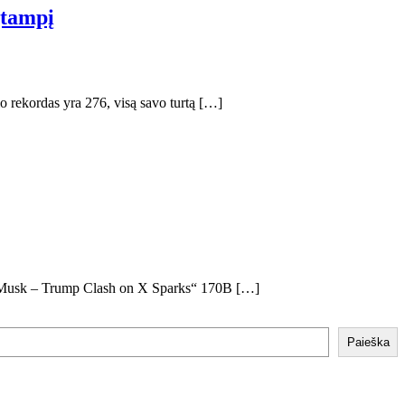
įtampį
io rekordas yra 276, visą savo turtą […]
ms. „Musk – Trump Clash on X Sparks“ 170B […]
Paieška