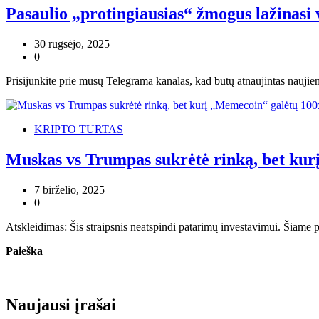
Pasaulio „protingiausias“ žmogus lažinasi 
30 rugsėjo, 2025
0
Prisijunkite prie mūsų Telegrama kanalas, kad būtų atnaujintas naujie
KRIPTO TURTAS
Muskas vs Trumpas sukrėtė rinką, bet kur
7 birželio, 2025
0
Atskleidimas: Šis straipsnis neatspindi patarimų investavimui. Šiame
Paieška
Naujausi įrašai