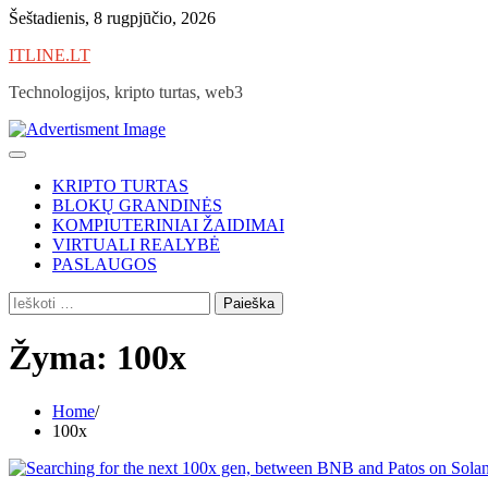
Skip
Šeštadienis, 8 rugpjūčio, 2026
to
ITLINE.LT
content
Technologijos, kripto turtas, web3
KRIPTO TURTAS
BLOKŲ GRANDINĖS
KOMPIUTERINIAI ŽAIDIMAI
VIRTUALI REALYBĖ
PASLAUGOS
Ieškoti:
Žyma:
100x
Home
100x