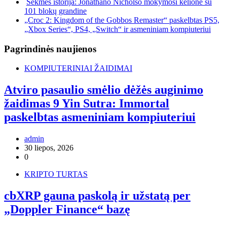
Sėkmės istorija: Jonathano Nicholso mokymosi kelionė su
101 blokų grandine
„Croc 2: Kingdom of the Gobbos Remaster“ paskelbtas PS5,
„Xbox Series“, PS4, „Switch“ ir asmeniniam kompiuteriui
Pagrindinės naujienos
KOMPIUTERINIAI ŽAIDIMAI
Atviro pasaulio smėlio dėžės auginimo
žaidimas 9 Yin Sutra: Immortal
paskelbtas asmeniniam kompiuteriui
admin
30 liepos, 2026
0
KRIPTO TURTAS
cbXRP gauna paskolą ir užstatą per
„Doppler Finance“ bazę