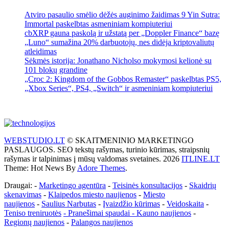
Atviro pasaulio smėlio dėžės auginimo žaidimas 9 Yin Sutra:
Immortal paskelbtas asmeniniam kompiuteriui
cbXRP gauna paskolą ir užstatą per „Doppler Finance“ bazę
„Luno“ sumažina 20% darbuotojų, nes didėja kriptovaliutų
atleidimas
Sėkmės istorija: Jonathano Nicholso mokymosi kelionė su
101 blokų grandine
„Croc 2: Kingdom of the Gobbos Remaster“ paskelbtas PS5,
„Xbox Series“, PS4, „Switch“ ir asmeniniam kompiuteriui
WEBSTUDIO.LT
© SKAITMENINIO MARKETINGO
PASLAUGOS. SEO tekstų rašymas, turinio kūrimas, straipsnių
rašymas ir talpinimas į mūsų valdomas svetaines. 2026
ITLINE.LT
Theme: Hot News By
Adore Themes
.
Draugai: -
Marketingo agentūra
-
Teisinės konsultacijos
-
Skaidrių
skenavimas
-
Klaipedos miesto naujienos
-
Miesto
naujienos
-
Saulius Narbutas
-
Įvaizdžio kūrimas
-
Veidoskaita
-
Teniso treniruotės
- Pranešimai spaudai -
Kauno naujienos
-
Regionų naujienos
-
Palangos naujienos