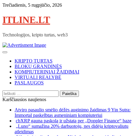
Skip
Trečiadienis, 5 rugpjūčio, 2026
to
content
ITLINE.LT
Technologijos, kripto turtas, web3
KRIPTO TURTAS
BLOKŲ GRANDINĖS
KOMPIUTERINIAI ŽAIDIMAI
VIRTUALI REALYBĖ
PASLAUGOS
Ieškoti:
Karščiausios naujienos
Atviro pasaulio smėlio dėžės auginimo žaidimas 9 Yin Sutra:
Immortal paskelbtas asmeniniam kompiuteriui
cbXRP gauna paskolą ir užstatą per „Doppler Finance“ bazę
„Luno“ sumažina 20% darbuotojų, nes didėja kriptovaliutų
atleidimas