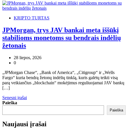
KRIPTO TURTAS
JPMorgan, trys JAV bankai meta iššūkį
stabilioms monetoms su bendrais indėlių
žetonais
28 liepos, 2026
0
„JPMorgan Chase“, „Bank of America“, „Citigroup“ ir „Wells
Fargo“ kuria bendrą žetonų indėlių tinklą, kuris galėtų teikti visą
parą veikiančius „blockchain“ mokėjimus reguliuojamai JAV bankų
[…]
Navigacija
Senesni įrašai
Paieška
tarp
Paieška
įrašų
Naujausi įrašai