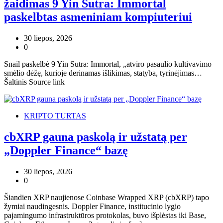
žaidimas 9 Yin Sutra: Immortal
paskelbtas asmeniniam kompiuteriui
30 liepos, 2026
0
Snail paskelbė 9 Yin Sutra: Immortal, „atviro pasaulio kultivavimo
smėlio dėžę, kurioje derinamas išlikimas, statyba, tyrinėjimas…
Šaltinis Source link
KRIPTO TURTAS
cbXRP gauna paskolą ir užstatą per
„Doppler Finance“ bazę
30 liepos, 2026
0
Šiandien XRP naujienose Coinbase Wrapped XRP (cbXRP) tapo
žymiai naudingesnis. Doppler Finance, institucinio lygio
pajamingumo infrastruktūros protokolas, buvo išplėstas iki Base,