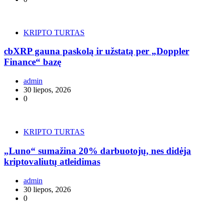
KRIPTO TURTAS
cbXRP gauna paskolą ir užstatą per „Doppler
Finance“ bazę
admin
30 liepos, 2026
0
KRIPTO TURTAS
„Luno“ sumažina 20% darbuotojų, nes didėja
kriptovaliutų atleidimas
admin
30 liepos, 2026
0