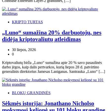
Coinbase Ethereum Layer-2 grandinės, […]
KRIPTO TURTAS
„Luno“ sumažina 20% darbuotojų, nes
didėja kriptovaliutų atleidimas
30 liepos, 2026
0
Kriptovaliutų birža „Luno“ sumažina apie 20 % savo pasaulinės
darbo jėgos, kaip dalis pertvarkos, kurią liepos 28 d. patvirtino
generalinis direktorius Jamesas Laniganas. Santrauka „Luno“ […]
BLOKŲ GRANDINĖS
Sėkmės istorija: Jonathano Nicholso
mokymosi kelionė su 101 blokų grandine