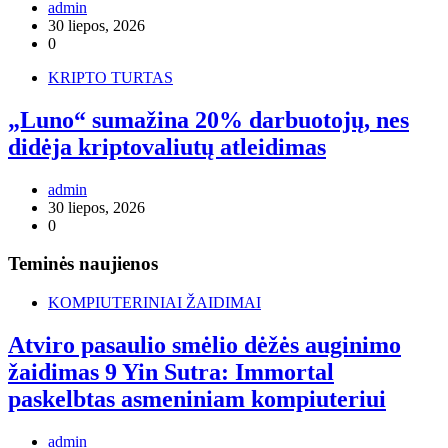
admin
30 liepos, 2026
0
KRIPTO TURTAS
„Luno“ sumažina 20% darbuotojų, nes
didėja kriptovaliutų atleidimas
admin
30 liepos, 2026
0
Teminės naujienos
KOMPIUTERINIAI ŽAIDIMAI
Atviro pasaulio smėlio dėžės auginimo
žaidimas 9 Yin Sutra: Immortal
paskelbtas asmeniniam kompiuteriui
admin