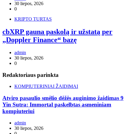
30 liepos, 2026
0
KRIPTO TURTAS
cbXRP gauna paskolą ir užstatą per
„Doppler Finance“ bazę
admin
30 liepos, 2026
0
Redaktoriaus parinkta
KOMPIUTERINIAI ŽAIDIMAI
Atviro pasaulio smėlio dėžės auginimo žaidimas 9
Yin Sutra: Immortal paskelbtas asmeniniam
kompiuteriui
admin
30 liepos, 2026
0