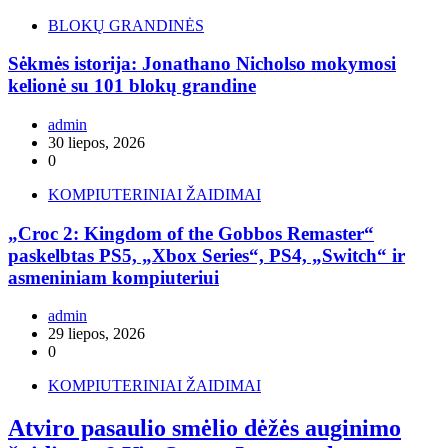
BLOKŲ GRANDINĖS
Sėkmės istorija: Jonathano Nicholso mokymosi
kelionė su 101 blokų grandine
admin
30 liepos, 2026
0
KOMPIUTERINIAI ŽAIDIMAI
„Croc 2: Kingdom of the Gobbos Remaster“
paskelbtas PS5, „Xbox Series“, PS4, „Switch“ ir
asmeniniam kompiuteriui
admin
29 liepos, 2026
0
KOMPIUTERINIAI ŽAIDIMAI
Atviro pasaulio smėlio dėžės auginimo