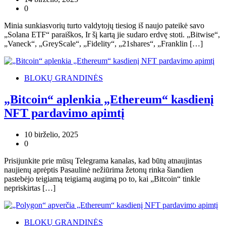
0
Minia sunkiasvorių turto valdytojų tiesiog iš naujo pateikė savo
„Solana ETF“ paraiškos, Ir šį kartą jie sudaro erdvę stoti. „Bitwise“,
„Vaneck“, „GreyScale“, „Fidelity“, „21shares“, „Franklin […]
BLOKŲ GRANDINĖS
„Bitcoin“ aplenkia „Ethereum“ kasdienį
NFT pardavimo apimtį
10 birželio, 2025
0
Prisijunkite prie mūsų Telegrama kanalas, kad būtų atnaujintas
naujienų aprėptis Pasaulinė nežiūrima žetonų rinka šiandien
pastebėjo teigiamą teigiamą augimą po to, kai „Bitcoin“ tinkle
nepriskirtas […]
BLOKŲ GRANDINĖS