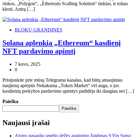
rinkos, „Polygon“, „Ethereum Scalling Solution“ tinklas, ir toliau
klesti. Antrą […]
BLOKŲ GRANDINĖS
Solana aplenkia „Ethereum“ kasdienį
NFT pardavimo apimtį
7 kovo, 2025
0
Prisijunkite prie mūsų Telegrama kanalas, kad būtų atnaujintas
naujienų aprėptis Nekakama „Token Market“ vėl auga, o jos
kasdienių prekybos pardavimo apimtys padidėja iki daugiau nei […]
Paieška
Paieška
Naujausi įrašai
Atviro pasaulio smėlio dėžės auginimo žaidimas 9 Yin Sutra: