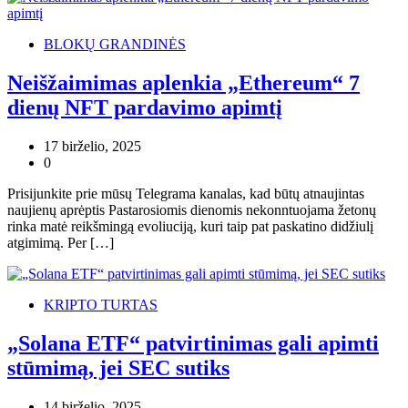
BLOKŲ GRANDINĖS
Neišžaimimas aplenkia „Ethereum“ 7
dienų NFT pardavimo apimtį
17 birželio, 2025
0
Prisijunkite prie mūsų Telegrama kanalas, kad būtų atnaujintas
naujienų aprėptis Pastarosiomis dienomis nekonntuojama žetonų
rinka matė reikšmingą evoliuciją, kuri taip pat paskatino didžiulį
atgimimą. Per […]
KRIPTO TURTAS
„Solana ETF“ patvirtinimas gali apimti
stūmimą, jei SEC sutiks
14 birželio, 2025