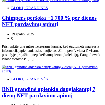
BLOKŲ GRANDINĖS
Chimpers peršoka +1 700 % per dienos
NFT pardavimų apimtį
19 spalio, 2025
0
Prisijunkite prie mūsų Telegrama kanalą, kad gautumėte naujausią
informaciją apie naujausias naujienas „Chimpers“, viena iš visame
pasaulyje pripažintų nepakeičiamų žetonų kolekcijų, išaugo beveik
visose stebimose […]
BLOKŲ GRANDINĖS
BNB grandinė aplenkia daugiakampį 7
dienų NFT pardavimo apimtį