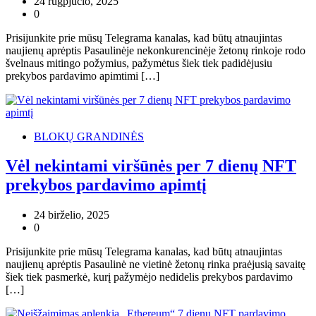
24 rugpjūčio, 2025
0
Prisijunkite prie mūsų Telegrama kanalas, kad būtų atnaujintas
naujienų aprėptis Pasaulinėje nekonkurencinėje žetonų rinkoje rodo
švelnaus mitingo požymius, pažymėtus šiek tiek padidėjusiu
prekybos pardavimo apimtimi […]
BLOKŲ GRANDINĖS
Vėl nekintami viršūnės per 7 dienų NFT
prekybos pardavimo apimtį
24 birželio, 2025
0
Prisijunkite prie mūsų Telegrama kanalas, kad būtų atnaujintas
naujienų aprėptis Pasaulinė ne vietinė žetonų rinka praėjusią savaitę
šiek tiek pasmerkė, kurį pažymėjo nedidelis prekybos pardavimo
[…]