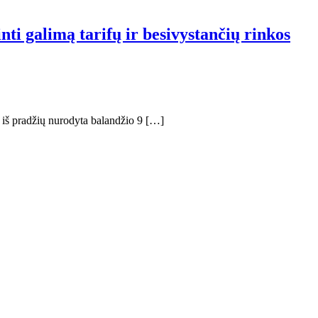
nti galimą tarifų ir besivystančių rinkos
i iš pradžių nurodyta balandžio 9 […]