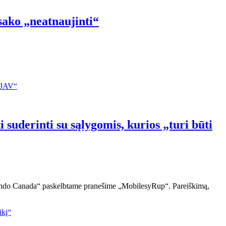
sako „neatnaujinti“
suderinti su sąlygomis, kurios „turi būti
ntendo Canada“ paskelbtame pranešime „MobilesyRup“. Pareiškimą,