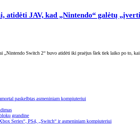
 atidėti JAV, kad „Nintendo“ galėtų „įverti
 „Nintendo Switch 2“ buvo atidėti iki praėjus šiek tiek laiko po to, ka
mmortal paskelbtas asmeniniam kompiuteriui
idimas
blokų grandine
box Series“, PS4, „Switch“ ir asmeniniam kompiuteriui