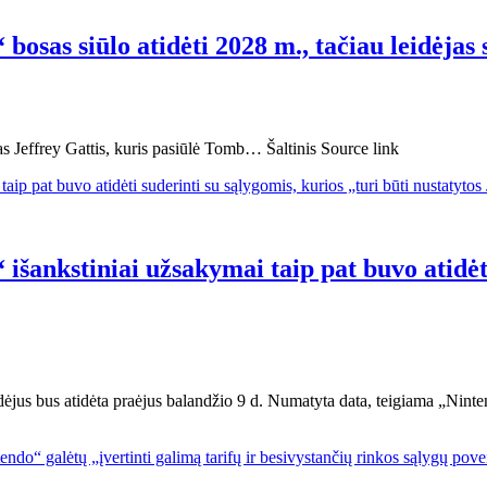
sas siūlo atidėti 2028 m., tačiau leidėjas 
Jeffrey Gattis, kuris pasiūlė Tomb… Šaltinis Source link
šankstiniai užsakymai taip pat buvo atidėti 
dėjus bus atidėta praėjus balandžio 9 d. Numatyta data, teigiama „Ni