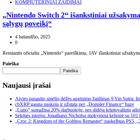
KOMPIUTERINIAI ŽAIDIMAI
„Nintendo Switch 2“ išankstiniai užsakymai,
sąlygų poveikį“
4 balandžio, 2025
0
Remiantis oficialiu „Nintendo“ pareiškimu, JAV išankstiniai užsakymai
Paieška
Paieška
Naujausi įrašai
Atviro pasaulio smėlio dėžės auginimo žaidimas 9 Yin Sutra: I
cbXRP gauna paskolą ir užstatą per „Doppler Finance“ bazę
„Luno“ sumažina 20% darbuotojų, nes didėja kriptovaliutų atle
Sėkmės istorija: Jonathano Nicholso mokymosi kelionė su 101 
„Croc 2: Kingdom of the Gobbos Remaster“ paskelbtas PS5, „X