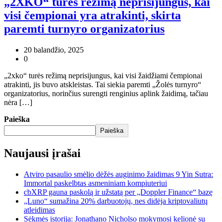
„2XKO“ turės režimą neprisijungus, kai
visi čempionai yra atrakinti, skirta
paremti turnyro organizatorius
20 balandžio, 2025
0
„2xko“ turės režimą neprisijungus, kai visi žaidžiami čempionai
atrakinti, jis buvo atskleistas. Tai siekia paremti „Žolės turnyro“
organizatorius, norinčius surengti renginius aplink žaidimą, tačiau
nėra […]
Paieška
Paieška
Naujausi įrašai
Atviro pasaulio smėlio dėžės auginimo žaidimas 9 Yin Sutra:
Immortal paskelbtas asmeniniam kompiuteriui
cbXRP gauna paskolą ir užstatą per „Doppler Finance“ bazę
„Luno“ sumažina 20% darbuotojų, nes didėja kriptovaliutų
atleidimas
Sėkmės istorija: Jonathano Nicholso mokymosi kelionė su