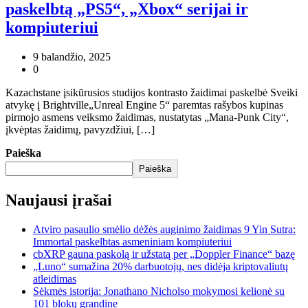
paskelbtą „PS5“, „Xbox“ serijai ir
kompiuteriui
9 balandžio, 2025
0
Kazachstane įsikūrusios studijos kontrasto žaidimai paskelbė Sveiki
atvykę į Brightville„Unreal Engine 5“ paremtas rašybos kupinas
pirmojo asmens veiksmo žaidimas, nustatytas „Mana-Punk City“,
įkvėptas žaidimų, pavyzdžiui, […]
Paieška
Paieška
Naujausi įrašai
Atviro pasaulio smėlio dėžės auginimo žaidimas 9 Yin Sutra:
Immortal paskelbtas asmeniniam kompiuteriui
cbXRP gauna paskolą ir užstatą per „Doppler Finance“ bazę
„Luno“ sumažina 20% darbuotojų, nes didėja kriptovaliutų
atleidimas
Sėkmės istorija: Jonathano Nicholso mokymosi kelionė su
101 blokų grandine