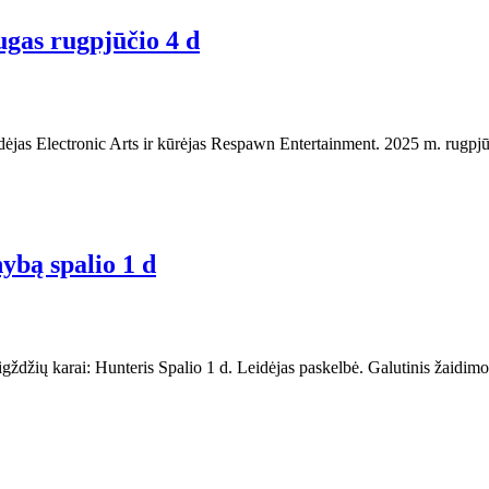
ugas rugpjūčio 4 d
dėjas Electronic Arts ir kūrėjas Respawn Entertainment. 2025 m. rugpjūč
ybą spalio 1 d
džių karai: Hunteris Spalio 1 d. Leidėjas paskelbė. Galutinis žaidimo 