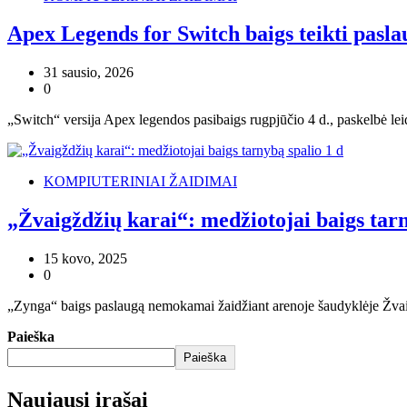
Apex Legends for Switch baigs teikti pasla
31 sausio, 2026
0
„Switch“ versija Apex legendos pasibaigs rugpjūčio 4 d., paskelbė lei
KOMPIUTERINIAI ŽAIDIMAI
„Žvaigždžių karai“: medžiotojai baigs tarn
15 kovo, 2025
0
„Zynga“ baigs paslaugą nemokamai žaidžiant arenoje šaudyklėje Žvaigž
Paieška
Paieška
Naujausi įrašai