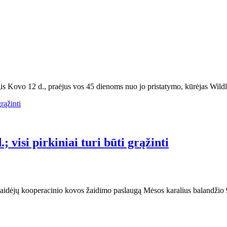
 Kovo 12 d., praėjus vos 45 dienoms nuo jo pristatymo, kūrėjas Wildli
 visi pirkiniai turi būti grąžinti
ėjų kooperacinio kovos žaidimo paslaugą Mėsos karalius balandžio 9 d