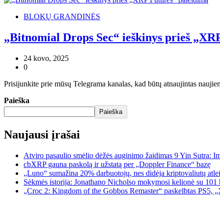
BLOKŲ GRANDINĖS
„Bitnomial Drops Sec“ ieškinys prieš „XR
24 kovo, 2025
0
Prisijunkite prie mūsų Telegrama kanalas, kad būtų atnaujintas naujie
Paieška
Paieška
Naujausi įrašai
Atviro pasaulio smėlio dėžės auginimo žaidimas 9 Yin Sutra: I
cbXRP gauna paskolą ir užstatą per „Doppler Finance“ bazę
„Luno“ sumažina 20% darbuotojų, nes didėja kriptovaliutų atle
Sėkmės istorija: Jonathano Nicholso mokymosi kelionė su 101 
„Croc 2: Kingdom of the Gobbos Remaster“ paskelbtas PS5, „X