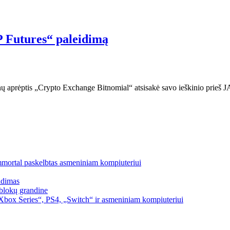
P Futures“ paleidimą
nų aprėptis „Crypto Exchange Bitnomial“ atsisakė savo ieškinio prieš J
mmortal paskelbtas asmeniniam kompiuteriui
idimas
blokų grandine
box Series“, PS4, „Switch“ ir asmeniniam kompiuteriui