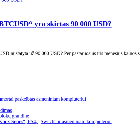
 „BTCUSD“ yra skirtas 90 000 USD?
C USD nustatyta už 90 000 USD? Per pastaruosius tris mėnesius kainos
mmortal paskelbtas asmeniniam kompiuteriui
idimas
blokų grandine
box Series“, PS4, „Switch“ ir asmeniniam kompiuteriui