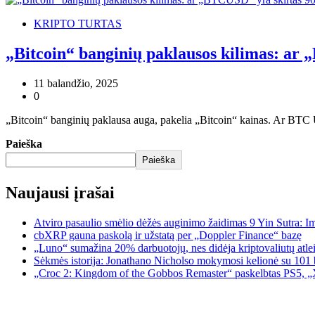
KRIPTO TURTAS
„Bitcoin“ banginių paklausos kilimas: ar
11 balandžio, 2025
0
„Bitcoin“ banginių paklausa auga, pakelia „Bitcoin“ kainas. Ar BT
Paieška
Paieška
Naujausi įrašai
Atviro pasaulio smėlio dėžės auginimo žaidimas 9 Yin Sutra: I
cbXRP gauna paskolą ir užstatą per „Doppler Finance“ bazę
„Luno“ sumažina 20% darbuotojų, nes didėja kriptovaliutų atle
Sėkmės istorija: Jonathano Nicholso mokymosi kelionė su 101 
„Croc 2: Kingdom of the Gobbos Remaster“ paskelbtas PS5, „X