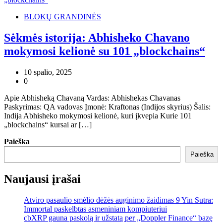
BLOKŲ GRANDINĖS
Sėkmės istorija: Abhisheko Chavano
mokymosi kelionė su 101 „blockchains“
10 spalio, 2025
0
Apie Abhisheką Chavaną Vardas: Abhishekas Chavanas
Paskyrimas: QA vadovas Įmonė: Kraftonas (Indijos skyrius) Šalis:
Indija Abhisheko mokymosi kelionė, kuri įkvepia Kurie 101
„blockchains“ kursai ar […]
Paieška
Paieška
Naujausi įrašai
Atviro pasaulio smėlio dėžės auginimo žaidimas 9 Yin Sutra:
Immortal paskelbtas asmeniniam kompiuteriui
cbXRP gauna paskolą ir užstatą per „Doppler Finance“ bazę