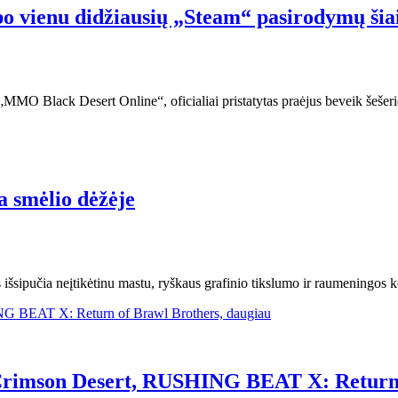
po vienu didžiausių „Steam“ pasirodymų šia
MMO Black Desert Online“, oficialiai pristatytas praėjus beveik šešeri
a smėlio dėžėje
 išsipučia neįtikėtinu mastu, ryškaus grafinio tikslumo ir raumeningos k
: Crimson Desert, RUSHING BEAT X: Return