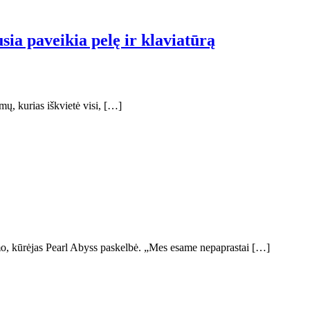
sia paveikia pelę ir klaviatūrą
mų, kurias iškvietė visi, […]
mo, kūrėjas Pearl Abyss paskelbė. „Mes esame nepaprastai […]