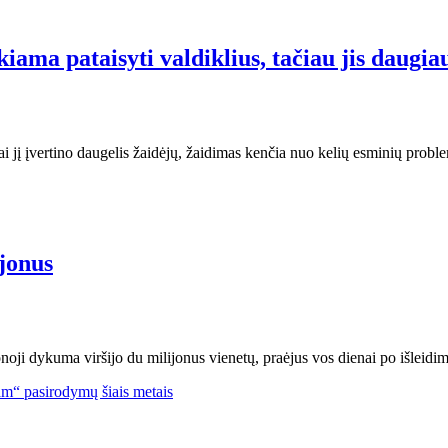
ma pataisyti valdiklius, tačiau jis daugiau
ai jį įvertino daugelis žaidėjų, žaidimas kenčia nuo kelių esminių proble
jonus
ji dykuma viršijo du milijonus vienetų, praėjus vos dienai po išleidi