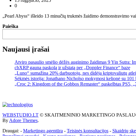
15 rugpjūčio, 2025
0
„Pearl Abyss“ išleido 13 minučių trukmės žaidimo demonstravimo vaiz
Paieška
Naujausi įrašai
Atviro pasaulio smėlio dėžės auginimo žaidimas 9 Yin Sutra: I
cbXRP gauna paskolą ir užstatą per „Doppler Finance“ bazę
„Luno“ sumažina 20% darbuotojų, nes didėja kriptovaliutų atle
Sėkmės istorija: Jonathano Nicholso mokymosi kelionė su 101 
„Croc 2: Kingdom of the Gobbos Remaster“ paskelbtas PS5, „X
WEBSTUDIO.LT
© SKAITMENINIO MARKETINGO PASLAUGOS. SEO te
By
Adore Themes
.
Draugai: -
Marketingo agentūra
-
Teisinės konsultacijos
-
Skaidrių sk