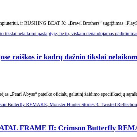
mpiuteriui, ir RUSHING BEAT X: „Brawl Brothers“ sugrįžimas „PlaySt
se raiškos ir kadrų dažnio tikslai nelaiko
rėjas „Pearl Abyss“ pateikė oficialų galutinį žaidimo specifikacijų sąraš
i: FATAL FRAME II: Crimson Butterfly REM