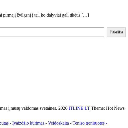
ąjį žvilgsnį į tai, ko dalyviai gali tikėtis […]
Paieška
s į mūsų valdomas svetaines. 2026
ITLINE.LT
Theme: Hot News
butas
-
Įvaizdžio kūrimas
-
Veidoskaita
-
Teniso treniruotės
-