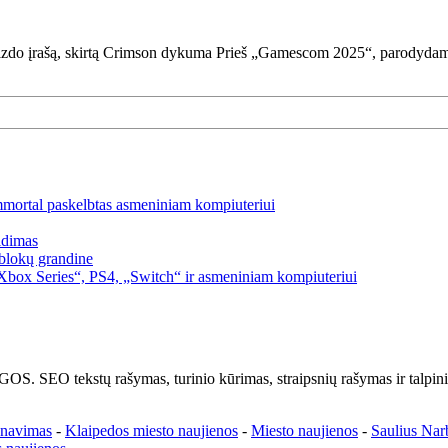
do įrašą, skirtą Crimson dykuma Prieš „Gamescom 2025“, parodydami pirm
mmortal paskelbtas asmeniniam kompiuteriui
idimas
blokų grandine
box Series“, PS4, „Switch“ ir asmeniniam kompiuteriui
kstų rašymas, turinio kūrimas, straipsnių rašymas ir talpinima
enavimas
-
Klaipedos miesto naujienos
-
Miesto naujienos
-
Saulius Nar