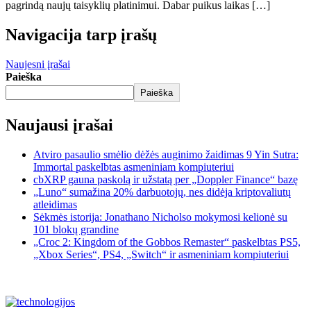
pagrindą naujų taisyklių platinimui. Dabar puikus laikas […]
Navigacija tarp įrašų
Naujesni įrašai
Paieška
Paieška
Naujausi įrašai
Atviro pasaulio smėlio dėžės auginimo žaidimas 9 Yin Sutra:
Immortal paskelbtas asmeniniam kompiuteriui
cbXRP gauna paskolą ir užstatą per „Doppler Finance“ bazę
„Luno“ sumažina 20% darbuotojų, nes didėja kriptovaliutų
atleidimas
Sėkmės istorija: Jonathano Nicholso mokymosi kelionė su
101 blokų grandine
„Croc 2: Kingdom of the Gobbos Remaster“ paskelbtas PS5,
„Xbox Series“, PS4, „Switch“ ir asmeniniam kompiuteriui