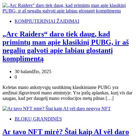
KOMPIUTERINIAI ŽAIDIMAI
„Arc Raiders“ daro tiek daug, kad
primintų man apie klasikinį PUBG, ir aš
negaliu galvoti apie labiau glostantį
komplimentą
30 balandžio, 2025
0
Keletas mano ankstyvųjų susitikimų klasikiniame PUBG yra
amžinai išgraviruoti mano atmintyje. Yra įrašų aplankas, kurį vis dar
saugau, kad per daugelį mano evoliucijos metų pilnas […]
BLOKŲ GRANDINĖS
Ar tavo NFT mirė? Štai kaip AI vėl daro