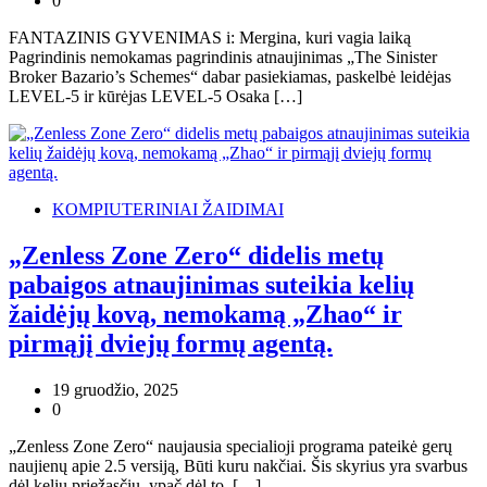
0
FANTAZINIS GYVENIMAS i: Mergina, kuri vagia laiką
Pagrindinis nemokamas pagrindinis atnaujinimas „The Sinister
Broker Bazario’s Schemes“ dabar pasiekiamas, paskelbė leidėjas
LEVEL-5 ir kūrėjas LEVEL-5 Osaka […]
KOMPIUTERINIAI ŽAIDIMAI
„Zenless Zone Zero“ didelis metų
pabaigos atnaujinimas suteikia kelių
žaidėjų kovą, nemokamą „Zhao“ ir
pirmąjį dviejų formų agentą.
19 gruodžio, 2025
0
„Zenless Zone Zero“ naujausia specialioji programa pateikė gerų
naujienų apie 2.5 versiją, Būti kuru nakčiai. Šis skyrius yra svarbus
dėl kelių priežasčių, ypač dėl to, […]