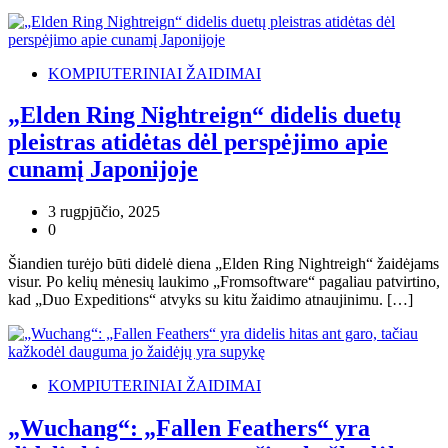
KOMPIUTERINIAI ŽAIDIMAI
„Elden Ring Nightreign“ didelis duetų
pleistras atidėtas dėl perspėjimo apie
cunamį Japonijoje
3 rugpjūčio, 2025
0
Šiandien turėjo būti didelė diena „Elden Ring Nightreigh“ žaidėjams
visur. Po kelių mėnesių laukimo „Fromsoftware“ pagaliau patvirtino,
kad „Duo Expeditions“ atvyks su kitu žaidimo atnaujinimu. […]
KOMPIUTERINIAI ŽAIDIMAI
„Wuchang“: „Fallen Feathers“ yra