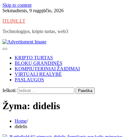
Skip to content
Sekmadienis, 9 rugpjūčio, 2026
ITLINE.LT
Technologijos, kripto turtas, web3
KRIPTO TURTAS
BLOKŲ GRANDINĖS
KOMPIUTERINIAI ŽAIDIMAI
VIRTUALI REALYBĖ
PASLAUGOS
Ieškoti:
Žyma:
didelis
Home
didelis