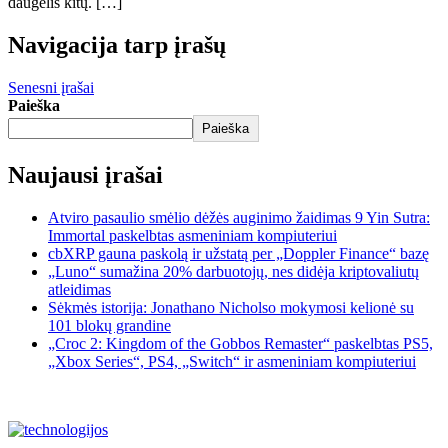
daugelis kitų. […]
Navigacija tarp įrašų
Senesni įrašai
Paieška
Paieška
Naujausi įrašai
Atviro pasaulio smėlio dėžės auginimo žaidimas 9 Yin Sutra:
Immortal paskelbtas asmeniniam kompiuteriui
cbXRP gauna paskolą ir užstatą per „Doppler Finance“ bazę
„Luno“ sumažina 20% darbuotojų, nes didėja kriptovaliutų
atleidimas
Sėkmės istorija: Jonathano Nicholso mokymosi kelionė su
101 blokų grandine
„Croc 2: Kingdom of the Gobbos Remaster“ paskelbtas PS5,
„Xbox Series“, PS4, „Switch“ ir asmeniniam kompiuteriui