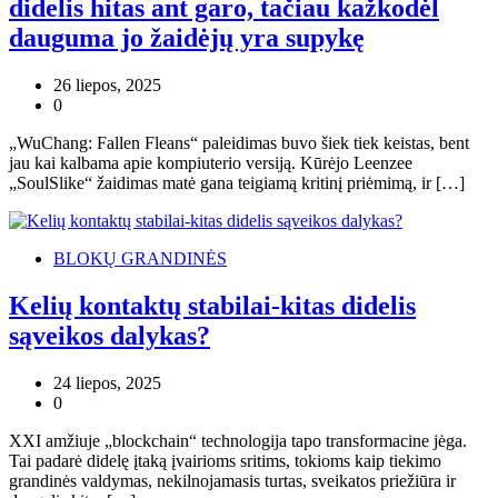
didelis hitas ant garo, tačiau kažkodėl
dauguma jo žaidėjų yra supykę
26 liepos, 2025
0
„WuChang: Fallen Fleans“ paleidimas buvo šiek tiek keistas, bent
jau kai kalbama apie kompiuterio versiją. Kūrėjo Leenzee
„SoulSlike“ žaidimas matė gana teigiamą kritinį priėmimą, ir […]
BLOKŲ GRANDINĖS
Kelių kontaktų stabilai-kitas didelis
sąveikos dalykas?
24 liepos, 2025
0
XXI amžiuje „blockchain“ technologija tapo transformacine jėga.
Tai padarė didelę įtaką įvairioms sritims, tokioms kaip tiekimo
grandinės valdymas, nekilnojamasis turtas, sveikatos priežiūra ir