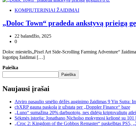
KOMPIUTERINIAI ŽAIDIMAI
„Doloc Town“ pradeda ankstyvą prieigą ge
22 balandžio, 2025
0
Doloc miestelis„Pixel Art Side-Scrolling Farming Adventure“ žaidimas,
logotipų žaidimai […]
Paieška
Paieška
Naujausi įrašai
Atviro pasaulio smėlio dėžės auginimo žaidimas 9 Yin Sutra: I
cbXRP gauna paskolą ir užstatą per „Doppler Finance“ bazę
„Luno“ sumažina 20% darbuotojų, nes didėja kriptovaliutų atle
Sėkmės istorija: Jonathano Nicholso mokymosi kelionė su 101 
„Croc 2: Kingdom of the Gobbos Remaster“ paskelbtas PS5, „X