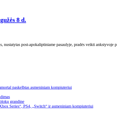
gužės 8 d.
 nustatytas post-apokaliptiniame pasaulyje, pradės veikti ankstyvoje p
mmortal paskelbtas asmeniniam kompiuteriui
idimas
blokų grandine
box Series“, PS4, „Switch“ ir asmeniniam kompiuteriui