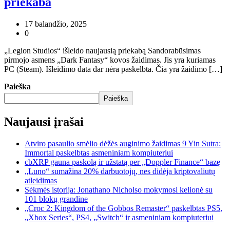
priekaba
17 balandžio, 2025
0
„Legion Studios“ išleido naujausią priekabą Sandorabūsimas
pirmojo asmens „Dark Fantasy“ kovos žaidimas. Jis yra kuriamas
PC (Steam). Išleidimo data dar nėra paskelbta. Čia yra žaidimo […]
Paieška
Paieška
Naujausi įrašai
Atviro pasaulio smėlio dėžės auginimo žaidimas 9 Yin Sutra:
Immortal paskelbtas asmeniniam kompiuteriui
cbXRP gauna paskolą ir užstatą per „Doppler Finance“ bazę
„Luno“ sumažina 20% darbuotojų, nes didėja kriptovaliutų
atleidimas
Sėkmės istorija: Jonathano Nicholso mokymosi kelionė su
101 blokų grandine
„Croc 2: Kingdom of the Gobbos Remaster“ paskelbtas PS5,
„Xbox Series“, PS4, „Switch“ ir asmeniniam kompiuteriui