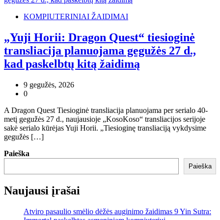
KOMPIUTERINIAI ŽAIDIMAI
„Yuji Horii: Dragon Quest“ tiesioginė
transliacija planuojama gegužės 27 d.,
kad paskelbtų kitą žaidimą
9 gegužės, 2026
0
A Dragon Quest Tiesioginė transliacija planuojama per serialo 40-
metį gegužės 27 d., naujausioje „KosoKoso“ transliacijos serijoje
sakė serialo kūrėjas Yuji Horii. „Tiesioginę transliaciją vykdysime
gegužės […]
Paieška
Paieška
Naujausi įrašai
Atviro pasaulio smėlio dėžės auginimo žaidimas 9 Yin Sutra: