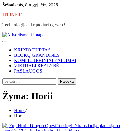
Skip
Šeštadienis, 8 rugpjūčio, 2026
to
ITLINE.LT
content
Technologijos, kripto turtas, web3
KRIPTO TURTAS
BLOKŲ GRANDINĖS
KOMPIUTERINIAI ŽAIDIMAI
VIRTUALI REALYBĖ
PASLAUGOS
Ieškoti:
Žyma:
Horii
Home
Horii