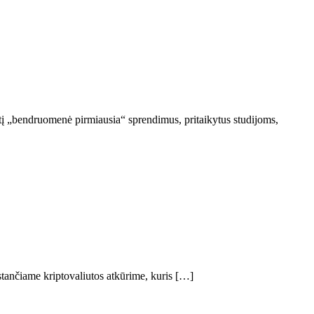
ntį „bendruomenė pirmiausia“ sprendimus, pritaikytus studijoms,
stančiame kriptovaliutos atkūrime, kuris […]