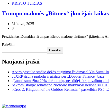
KRIPTO TURTAS
Trumpo malonės „Bitmex“ įkūrėjai: laikas 
31 kovo, 2025
0
Prezidentas Donaldas Trumpas išleido malonę „Bitmex“ įkūrėjams Arth
Paieška
Paieška
Naujausi įrašai
Atviro pasaulio smėlio dėžės auginimo žaidimas 9 Yin Sutra: I
cbXRP gauna paskolą ir užstatą per „Doppler Finance“ bazę
„Luno“ sumažina 20% darbuotojų, nes didėja kriptovaliutų atle
Sėkmės istorija: Jonathano Nicholso mokymosi kelionė su 101 
„Croc 2: Kingdom of the Gobbos Remaster“ paskelbtas PS5, „X