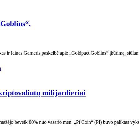
 Goblins“.
kas ir Iainas Garneris paskelbė apie „Goldpact Goblins“ įkūrimą, siūla
kriptovaliutų milijardieriai
s sumažėjo beveik 80% nuo vasario mėn. „Pi Coin“ (PI) buvo paliktas vyk