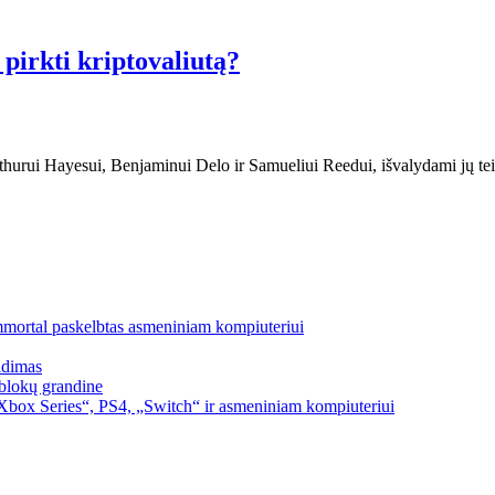
pirkti kriptovaliutą?
urui Hayesui, Benjaminui Delo ir Samueliui Reedui, išvalydami jų teis
mmortal paskelbtas asmeniniam kompiuteriui
idimas
blokų grandine
box Series“, PS4, „Switch“ ir asmeniniam kompiuteriui