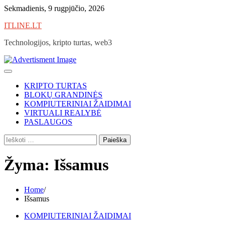
Skip
Sekmadienis, 9 rugpjūčio, 2026
to
ITLINE.LT
content
Technologijos, kripto turtas, web3
KRIPTO TURTAS
BLOKŲ GRANDINĖS
KOMPIUTERINIAI ŽAIDIMAI
VIRTUALI REALYBĖ
PASLAUGOS
Ieškoti:
Žyma:
Išsamus
Home
Išsamus
KOMPIUTERINIAI ŽAIDIMAI