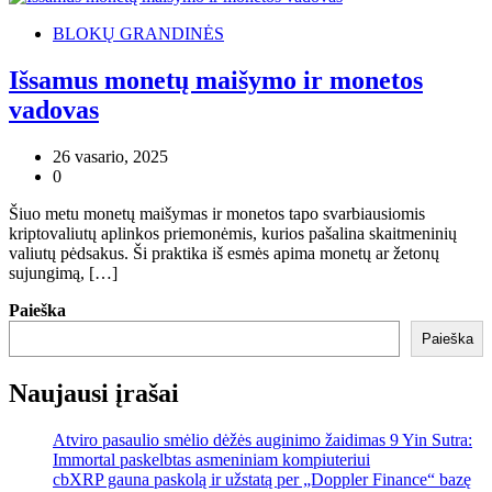
BLOKŲ GRANDINĖS
Išsamus monetų maišymo ir monetos
vadovas
26 vasario, 2025
0
Šiuo metu monetų maišymas ir monetos tapo svarbiausiomis
kriptovaliutų aplinkos priemonėmis, kurios pašalina skaitmeninių
valiutų pėdsakus. Ši praktika iš esmės apima monetų ar žetonų
sujungimą, […]
Paieška
Paieška
Naujausi įrašai
Atviro pasaulio smėlio dėžės auginimo žaidimas 9 Yin Sutra:
Immortal paskelbtas asmeniniam kompiuteriui
cbXRP gauna paskolą ir užstatą per „Doppler Finance“ bazę