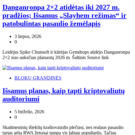
Danganronpa 2×2 atidėtas iki 2027 m.
pradžios; Išsamus „Slayhem režimas“ ir
patobulintas pasaulio žemėlapis
3 liepos, 2026
0
Leidėjas Spike Chunsoft ir kūrėjas Gemdrops atidėjo Danganronpa
2×2 nuo anksčiau planuotų 2026 m. Šaltinis Source link
BLOKŲ GRANDINĖS
Išsamus planas, kaip tapti kriptovaliutų
auditoriumi
5 birželio, 2026
0
Skaitmeninių išteklių kraštovaizdis plečiasi, nes realaus pasaulio
turtas arba RWA žetonai tampa vis labiau populiarūs. Tačiau