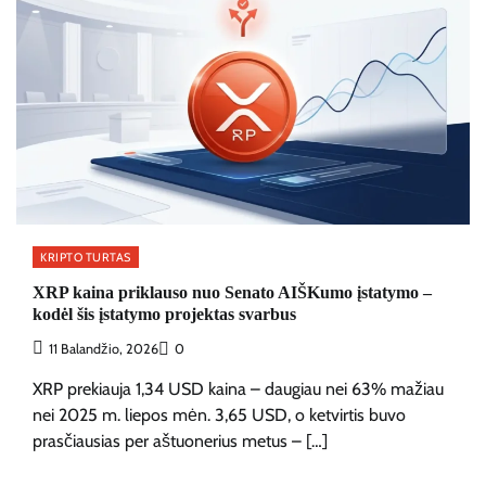
KRIPTO TURTAS
XRP kaina priklauso nuo Senato AIŠKumo įstatymo –
kodėl šis įstatymo projektas svarbus
11 Balandžio, 2026
0
XRP prekiauja 1,34 USD kaina – daugiau nei 63% mažiau
nei 2025 m. liepos mėn. 3,65 USD, o ketvirtis buvo
prasčiausias per aštuonerius metus – […]