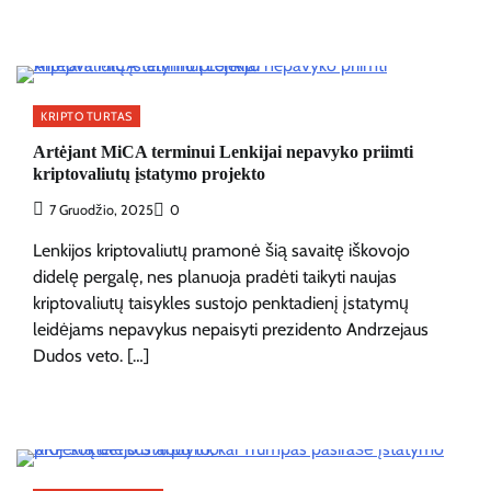
KRIPTO TURTAS
Artėjant MiCA terminui Lenkijai nepavyko priimti
kriptovaliutų įstatymo projekto
7 Gruodžio, 2025
0
Lenkijos kriptovaliutų pramonė šią savaitę iškovojo
didelę pergalę, nes planuoja pradėti taikyti naujas
kriptovaliutų taisykles sustojo penktadienį įstatymų
leidėjams nepavykus nepaisyti prezidento Andrzejaus
Dudos veto. […]