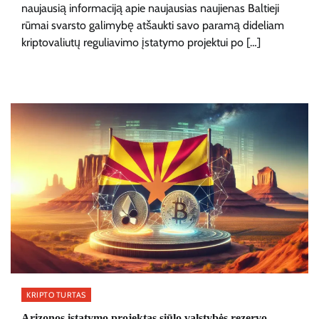
naujausią informaciją apie naujausias naujienas Baltieji
rūmai svarsto galimybę atšaukti savo paramą dideliam
kriptovaliutų reguliavimo įstatymo projektui po […]
KRIPTO TURTAS
Arizonos įstatymo projektas siūlo valstybės rezervo