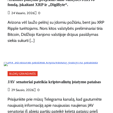
fondą, įskaitant XRP ir „DigiByte“.
24 Vasario, 2026
0
Arizona vėl laužo pelėsį su įdomiu požiūriu, bent jau XRP
Ripple turėtojams. Nors kitos valstybės preliminariai tiria
Bitcoin, Didžiojo Kanjono valstijoje drąsus pasiūlymas
siekia sukurti […]
BLOKŲ GRANDINĖS
JAV senatoriai pateikia kriptovaliutų įstatymo pataisas
29 Sausio, 2026
0
Prisijunkite prie mūsų Telegrama kanalą, kad gautumėte
naujausią informaciją apie naujausias naujienas JAV
senatoriai iš abiejų partijų pateikė keletą pataisų prieš