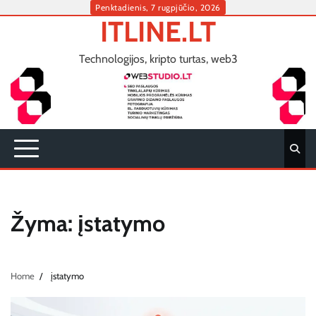
Skip
Penktadienis, 7 rugpjūčio, 2026
ITLINE.LT
to
content
Technologijos, kripto turtas, web3
Žyma:
įstatymo
Home
įstatymo