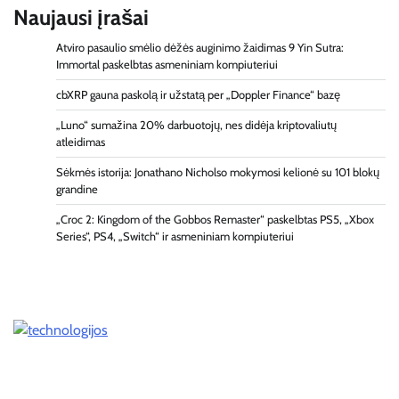
Naujausi įrašai
Atviro pasaulio smėlio dėžės auginimo žaidimas 9 Yin Sutra:
Immortal paskelbtas asmeniniam kompiuteriui
cbXRP gauna paskolą ir užstatą per „Doppler Finance“ bazę
„Luno“ sumažina 20% darbuotojų, nes didėja kriptovaliutų
atleidimas
Sėkmės istorija: Jonathano Nicholso mokymosi kelionė su 101 blokų
grandine
„Croc 2: Kingdom of the Gobbos Remaster“ paskelbtas PS5, „Xbox
Series“, PS4, „Switch“ ir asmeniniam kompiuteriui