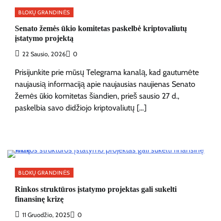
BLOKŲ GRANDINĖS
Senato žemės ūkio komitetas paskelbė kriptovaliutų
įstatymo projektą
22 Sausio, 2026
0
Prisijunkite prie mūsų Telegrama kanalą, kad gautumėte
naujausią informaciją apie naujausias naujienas Senato
žemės ūkio komitetas šiandien, prieš sausio 27 d.,
paskelbia savo didžiojo kriptovaliutų […]
BLOKŲ GRANDINĖS
Rinkos struktūros įstatymo projektas gali sukelti
finansinę krizę
11 Gruodžio, 2025
0