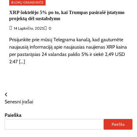
BLOKŲ GRANDINĖS
XRP šoktelėjo 5% po to, kai Trumpas pasirašė įstatymo
projektą dėl sustabdymo
14 Lapkričio, 2025
0
Prisijunkite prie mūsų Telegrama kanalą, kad gautumėte
naujausią informaciją apie naujausias naujienas XRP kaina
per pastarąsias 24 valandas pakilo 5% ir siekė 2,49 USD
2:47 […]
Navigacija
Senesni įrašai
tarp
Paieška
įrašų
Paieška