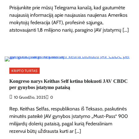
Prisijunkite prie mūsų Telegrama kanalą, kad gautumėte
naujausią informaciją apie naujausias naujienas Amerikos
mokytojų federacija (AFT), profesinė sąjunga,
atstovaujanti 1,8 milijono narių, paragino JAV įstatymų […]
KRIPTO TURTAS
Kongreso narys Keithas Self ketina blokuoti JAV CBDC
per gynybos įstatymo pataisą
10 Gruodžio, 2025
0
Rep. Keithas Selfas, respublikonas iš Teksaso, paskutinės
minutės pateikė JAV gynybos įstatymo „Must-Pass“ 900
milijardų dolerių pataisą, pagal kurią Federaliniam
rezervui būtų uždrausta kurti ar […]