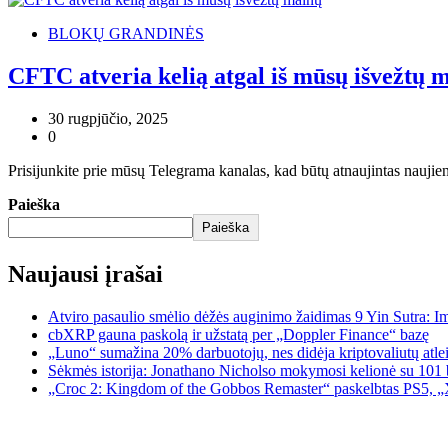
BLOKŲ GRANDINĖS
CFTC atveria kelią atgal iš mūsų išvežtų 
30 rugpjūčio, 2025
0
Prisijunkite prie mūsų Telegrama kanalas, kad būtų atnaujintas naujie
Paieška
Paieška
Naujausi įrašai
Atviro pasaulio smėlio dėžės auginimo žaidimas 9 Yin Sutra: I
cbXRP gauna paskolą ir užstatą per „Doppler Finance“ bazę
„Luno“ sumažina 20% darbuotojų, nes didėja kriptovaliutų atle
Sėkmės istorija: Jonathano Nicholso mokymosi kelionė su 101 
„Croc 2: Kingdom of the Gobbos Remaster“ paskelbtas PS5, „X