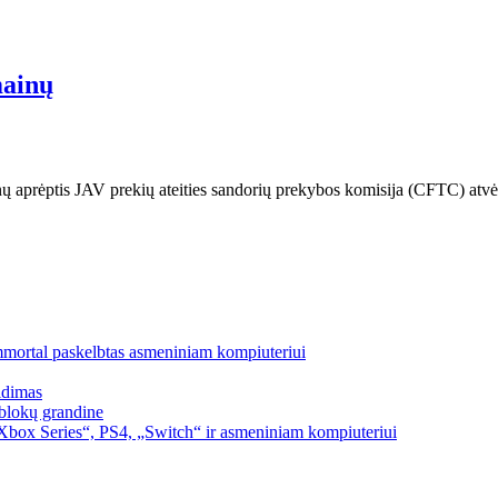
mainų
nų aprėptis JAV prekių ateities sandorių prekybos komisija (CFTC) atvė
mmortal paskelbtas asmeniniam kompiuteriui
idimas
blokų grandine
box Series“, PS4, „Switch“ ir asmeniniam kompiuteriui