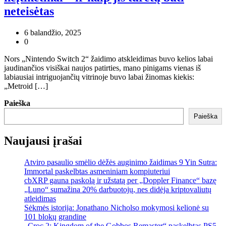
neteisėtas
6 balandžio, 2025
0
Nors „Nintendo Switch 2“ žaidimo atskleidimas buvo kelios labai
jaudinančios visiškai naujos patirties, mano pinigams vienas iš
labiausiai intriguojančių vitrinoje buvo labai žinomas kiekis:
„Metroid […]
Paieška
Paieška
Naujausi įrašai
Atviro pasaulio smėlio dėžės auginimo žaidimas 9 Yin Sutra:
Immortal paskelbtas asmeniniam kompiuteriui
cbXRP gauna paskolą ir užstatą per „Doppler Finance“ bazę
„Luno“ sumažina 20% darbuotojų, nes didėja kriptovaliutų
atleidimas
Sėkmės istorija: Jonathano Nicholso mokymosi kelionė su
101 blokų grandine
„Croc 2: Kingdom of the Gobbos Remaster“ paskelbtas PS5,