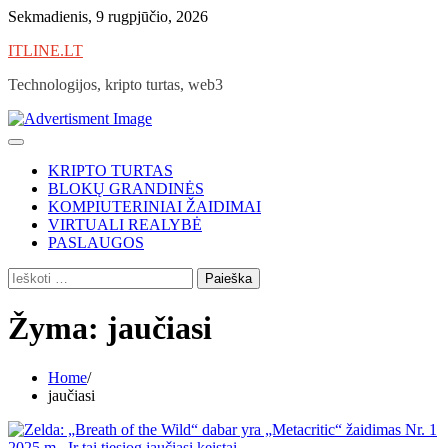
Skip
Sekmadienis, 9 rugpjūčio, 2026
to
ITLINE.LT
content
Technologijos, kripto turtas, web3
KRIPTO TURTAS
BLOKŲ GRANDINĖS
KOMPIUTERINIAI ŽAIDIMAI
VIRTUALI REALYBĖ
PASLAUGOS
Ieškoti:
Žyma:
jaučiasi
Home
jaučiasi