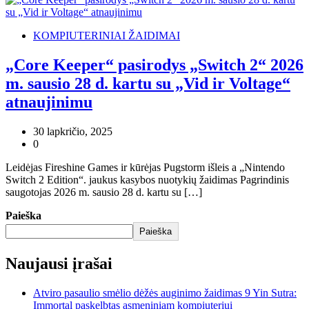
KOMPIUTERINIAI ŽAIDIMAI
„Core Keeper“ pasirodys „Switch 2“ 2026
m. sausio 28 d. kartu su „Vid ir Voltage“
atnaujinimu
30 lapkričio, 2025
0
Leidėjas Fireshine Games ir kūrėjas Pugstorm išleis a „Nintendo
Switch 2 Edition“. jaukus kasybos nuotykių žaidimas Pagrindinis
saugotojas 2026 m. sausio 28 d. kartu su […]
Paieška
Paieška
Naujausi įrašai
Atviro pasaulio smėlio dėžės auginimo žaidimas 9 Yin Sutra:
Immortal paskelbtas asmeniniam kompiuteriui