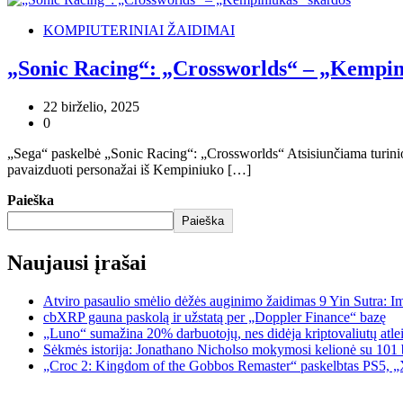
KOMPIUTERINIAI ŽAIDIMAI
„Sonic Racing“: „Crossworlds“ – „Kempin
22 birželio, 2025
0
„Sega“ paskelbė „Sonic Racing“: „Crossworlds“ Atsisiunčiama turini
pavaizduoti personažai iš Kempiniuko […]
Paieška
Paieška
Naujausi įrašai
Atviro pasaulio smėlio dėžės auginimo žaidimas 9 Yin Sutra: I
cbXRP gauna paskolą ir užstatą per „Doppler Finance“ bazę
„Luno“ sumažina 20% darbuotojų, nes didėja kriptovaliutų atle
Sėkmės istorija: Jonathano Nicholso mokymosi kelionė su 101 
„Croc 2: Kingdom of the Gobbos Remaster“ paskelbtas PS5, „X