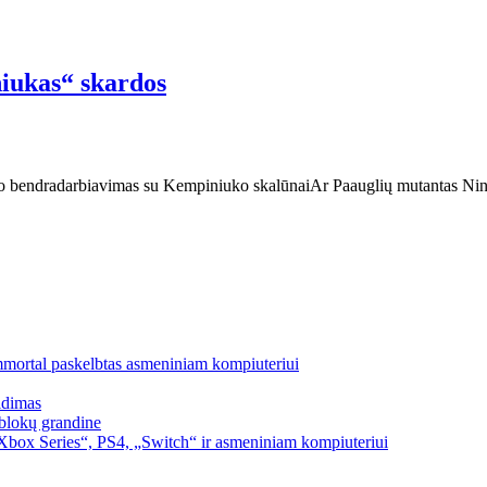
iukas“ skardos
o bendradarbiavimas su Kempiniuko skalūnaiAr Paauglių mutantas Ninja
mmortal paskelbtas asmeniniam kompiuteriui
idimas
blokų grandine
box Series“, PS4, „Switch“ ir asmeniniam kompiuteriui