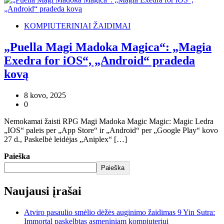
KOMPIUTERINIAI ŽAIDIMAI
„Puella Magi Madoka Magica“: „Magia
Exedra for iOS“, „Android“ pradeda
kovą
8 kovo, 2025
0
Nemokamai žaisti RPG Magi Madoka Magic Magic: Magic Ledra
„IOS“ paleis per „App Store“ ir „Android“ per „Google Play“ kovo
27 d., Paskelbė leidėjas „Aniplex“ […]
Paieška
Paieška
Naujausi įrašai
Atviro pasaulio smėlio dėžės auginimo žaidimas 9 Yin Sutra:
Immortal paskelbtas asmeniniam kompiuteriui