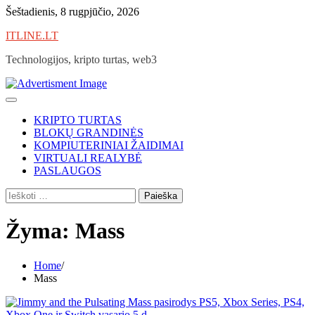
Skip
Šeštadienis, 8 rugpjūčio, 2026
to
ITLINE.LT
content
Technologijos, kripto turtas, web3
KRIPTO TURTAS
BLOKŲ GRANDINĖS
KOMPIUTERINIAI ŽAIDIMAI
VIRTUALI REALYBĖ
PASLAUGOS
Ieškoti:
Žyma:
Mass
Home
Mass