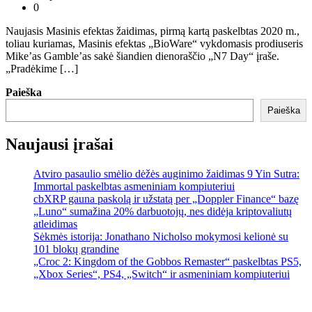
0
Naujasis Masinis efektas žaidimas, pirmą kartą paskelbtas 2020 m.,
toliau kuriamas, Masinis efektas „BioWare“ vykdomasis prodiuseris
Mike’as Gamble’as sakė šiandien dienoraščio „N7 Day“ įraše.
„Pradėkime […]
Paieška
Paieška
Naujausi įrašai
Atviro pasaulio smėlio dėžės auginimo žaidimas 9 Yin Sutra:
Immortal paskelbtas asmeniniam kompiuteriui
cbXRP gauna paskolą ir užstatą per „Doppler Finance“ bazę
„Luno“ sumažina 20% darbuotojų, nes didėja kriptovaliutų
atleidimas
Sėkmės istorija: Jonathano Nicholso mokymosi kelionė su
101 blokų grandine
„Croc 2: Kingdom of the Gobbos Remaster“ paskelbtas PS5,
„Xbox Series“, PS4, „Switch“ ir asmeniniam kompiuteriui