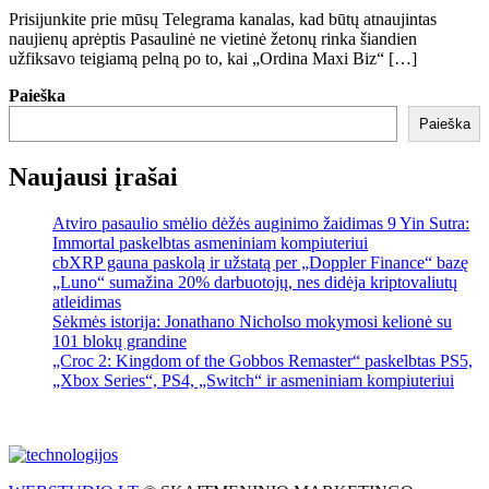
Prisijunkite prie mūsų Telegrama kanalas, kad būtų atnaujintas
naujienų aprėptis Pasaulinė ne vietinė žetonų rinka šiandien
užfiksavo teigiamą pelną po to, kai „Ordina Maxi Biz“ […]
Paieška
Paieška
Naujausi įrašai
Atviro pasaulio smėlio dėžės auginimo žaidimas 9 Yin Sutra:
Immortal paskelbtas asmeniniam kompiuteriui
cbXRP gauna paskolą ir užstatą per „Doppler Finance“ bazę
„Luno“ sumažina 20% darbuotojų, nes didėja kriptovaliutų
atleidimas
Sėkmės istorija: Jonathano Nicholso mokymosi kelionė su
101 blokų grandine
„Croc 2: Kingdom of the Gobbos Remaster“ paskelbtas PS5,
„Xbox Series“, PS4, „Switch“ ir asmeniniam kompiuteriui