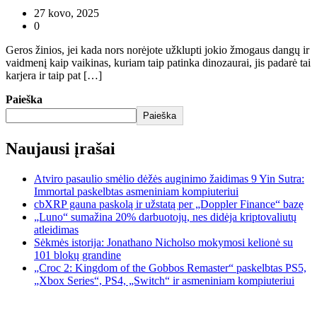
27 kovo, 2025
0
Geros žinios, jei kada nors norėjote užklupti jokio žmogaus dangų ir
vaidmenį kaip vaikinas, kuriam taip patinka dinozaurai, jis padarė tai
karjera ir taip pat […]
Paieška
Paieška
Naujausi įrašai
Atviro pasaulio smėlio dėžės auginimo žaidimas 9 Yin Sutra:
Immortal paskelbtas asmeniniam kompiuteriui
cbXRP gauna paskolą ir užstatą per „Doppler Finance“ bazę
„Luno“ sumažina 20% darbuotojų, nes didėja kriptovaliutų
atleidimas
Sėkmės istorija: Jonathano Nicholso mokymosi kelionė su
101 blokų grandine
„Croc 2: Kingdom of the Gobbos Remaster“ paskelbtas PS5,
„Xbox Series“, PS4, „Switch“ ir asmeniniam kompiuteriui