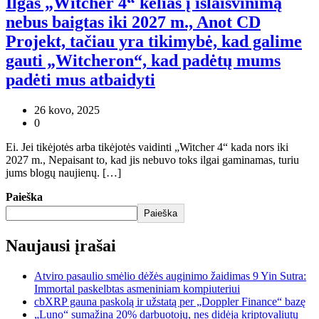
Ilgas „Witcher 4“ kelias į išlaisvinimą
nebus baigtas iki 2027 m., Anot CD
Projekt, tačiau yra tikimybė, kad galime
gauti „Witcheron“, kad padėtų mums
padėti mus atbaidyti
26 kovo, 2025
0
Ei. Jei tikėjotės arba tikėjotės vaidinti „Witcher 4“ kada nors iki
2027 m., Nepaisant to, kad jis nebuvo toks ilgai gaminamas, turiu
jums blogų naujienų. […]
Paieška
Paieška
Naujausi įrašai
Atviro pasaulio smėlio dėžės auginimo žaidimas 9 Yin Sutra:
Immortal paskelbtas asmeniniam kompiuteriui
cbXRP gauna paskolą ir užstatą per „Doppler Finance“ bazę
„Luno“ sumažina 20% darbuotojų, nes didėja kriptovaliutų