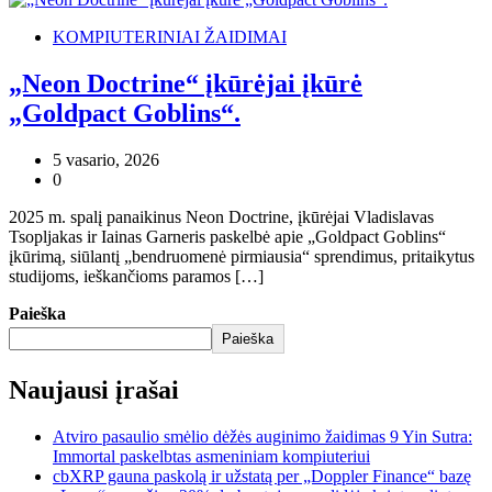
KOMPIUTERINIAI ŽAIDIMAI
„Neon Doctrine“ įkūrėjai įkūrė
„Goldpact Goblins“.
5 vasario, 2026
0
2025 m. spalį panaikinus Neon Doctrine, įkūrėjai Vladislavas
Tsopljakas ir Iainas Garneris paskelbė apie „Goldpact Goblins“
įkūrimą, siūlantį „bendruomenė pirmiausia“ sprendimus, pritaikytus
studijoms, ieškančioms paramos […]
Paieška
Paieška
Naujausi įrašai
Atviro pasaulio smėlio dėžės auginimo žaidimas 9 Yin Sutra:
Immortal paskelbtas asmeniniam kompiuteriui
cbXRP gauna paskolą ir užstatą per „Doppler Finance“ bazę