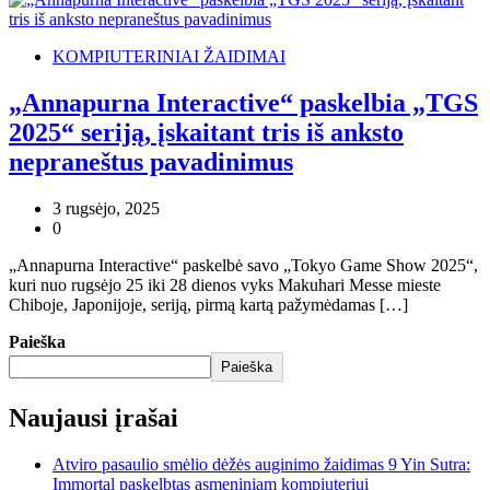
KOMPIUTERINIAI ŽAIDIMAI
„Annapurna Interactive“ paskelbia „TGS
2025“ seriją, įskaitant tris iš anksto
nepraneštus pavadinimus
3 rugsėjo, 2025
0
„Annapurna Interactive“ paskelbė savo „Tokyo Game Show 2025“,
kuri nuo rugsėjo 25 iki 28 dienos vyks Makuhari Messe mieste
Chiboje, Japonijoje, seriją, pirmą kartą pažymėdamas […]
Paieška
Paieška
Naujausi įrašai
Atviro pasaulio smėlio dėžės auginimo žaidimas 9 Yin Sutra:
Immortal paskelbtas asmeniniam kompiuteriui