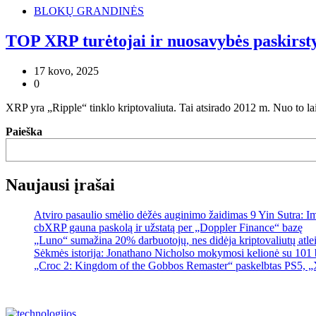
BLOKŲ GRANDINĖS
TOP XRP turėtojai ir nuosavybės paskirs
17 kovo, 2025
0
XRP yra „Ripple“ tinklo kriptovaliuta. Tai atsirado 2012 m. Nuo to l
Paieška
Naujausi įrašai
Atviro pasaulio smėlio dėžės auginimo žaidimas 9 Yin Sutra: I
cbXRP gauna paskolą ir užstatą per „Doppler Finance“ bazę
„Luno“ sumažina 20% darbuotojų, nes didėja kriptovaliutų atle
Sėkmės istorija: Jonathano Nicholso mokymosi kelionė su 101 
„Croc 2: Kingdom of the Gobbos Remaster“ paskelbtas PS5, „X