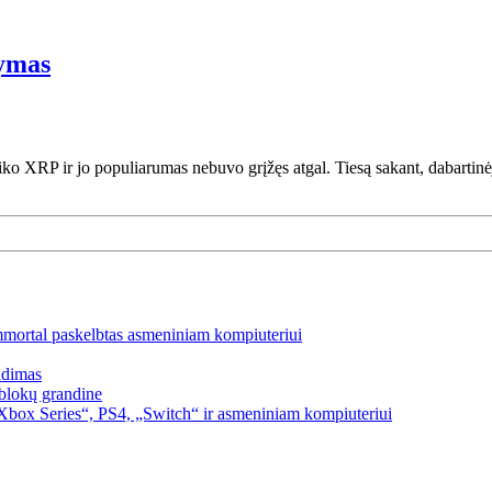
tymas
aiko XRP ir jo populiarumas nebuvo grįžęs atgal. Tiesą sakant, dabarti
mmortal paskelbtas asmeniniam kompiuteriui
idimas
blokų grandine
box Series“, PS4, „Switch“ ir asmeniniam kompiuteriui