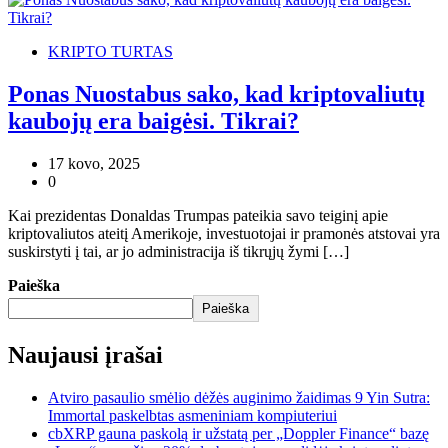
KRIPTO TURTAS
Ponas Nuostabus sako, kad kriptovaliutų
kaubojų era baigėsi. Tikrai?
17 kovo, 2025
0
Kai prezidentas Donaldas Trumpas pateikia savo teiginį apie
kriptovaliutos ateitį Amerikoje, investuotojai ir pramonės atstovai yra
suskirstyti į tai, ar jo administracija iš tikrųjų žymi […]
Paieška
Paieška
Naujausi įrašai
Atviro pasaulio smėlio dėžės auginimo žaidimas 9 Yin Sutra:
Immortal paskelbtas asmeniniam kompiuteriui
cbXRP gauna paskolą ir užstatą per „Doppler Finance“ bazę