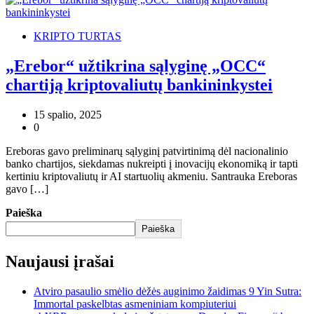
KRIPTO TURTAS
„Erebor“ užtikrina sąlyginę „OCC“
chartiją kriptovaliutų bankininkystei
15 spalio, 2025
0
Ereboras gavo preliminarų sąlyginį patvirtinimą dėl nacionalinio
banko chartijos, siekdamas nukreipti į inovacijų ekonomiką ir tapti
kertiniu kriptovaliutų ir AI startuolių akmeniu. Santrauka Ereboras
gavo […]
Paieška
Paieška
Naujausi įrašai
Atviro pasaulio smėlio dėžės auginimo žaidimas 9 Yin Sutra:
Immortal paskelbtas asmeniniam kompiuteriui