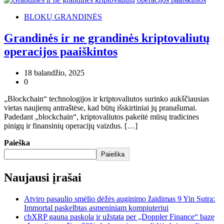
BLOKŲ GRANDINĖS
Grandinės ir ne grandinės kriptovaliutų
operacijos paaiškintos
18 balandžio, 2025
0
„Blockchain“ technologijos ir kriptovaliutos surinko aukščiausias
vietas naujienų antraštėse, kad būtų išskirtiniai jų pranašumai.
Padedant „blockchain“, kriptovaliutos pakeitė mūsų tradicines
pinigų ir finansinių operacijų vaizdus. […]
Paieška
Paieška
Naujausi įrašai
Atviro pasaulio smėlio dėžės auginimo žaidimas 9 Yin Sutra:
Immortal paskelbtas asmeniniam kompiuteriui
cbXRP gauna paskolą ir užstatą per „Doppler Finance“ bazę