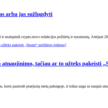
as arba jas sužlugdyti
ui ir neatspindi crypto.news redakcijos požiūrių ir nuomonių. Artėjant 20
io atnaujinimo, tačiau ar to užteks pakeisti 
as, kuris pasirodė praėjusių metų pabaigoje, ir toliau auga su naujais at