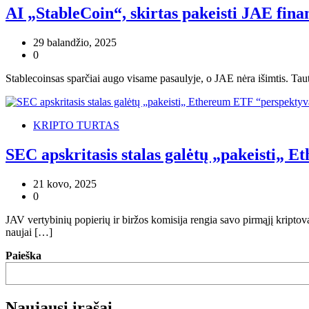
AI „StableCoin“, skirtas pakeisti JAE fina
29 balandžio, 2025
0
Stablecoinsas sparčiai augo visame pasaulyje, o JAE nėra išimtis. Tau
KRIPTO TURTAS
SEC apskritasis stalas galėtų „pakeisti„ 
21 kovo, 2025
0
JAV vertybinių popierių ir biržos komisija rengia savo pirmąjį kripto
naujai […]
Paieška
Naujausi įrašai