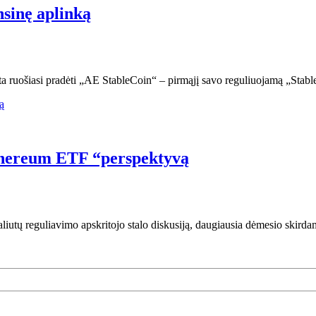
nsinę aplinką
ta ruošiasi pradėti „AE StableCoin“ – pirmąjį savo reguliuojamą „Stabl
Ethereum ETF “perspektyvą
valiutų reguliavimo apskritojo stalo diskusiją, daugiausia dėmesio skir