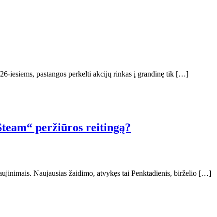
26-iesiems, pastangos perkelti akcijų rinkas į grandinę tik […]
„Steam“ peržiūros reitingą?
naujinimais. Naujausias žaidimo, atvykęs tai Penktadienis, birželio […]