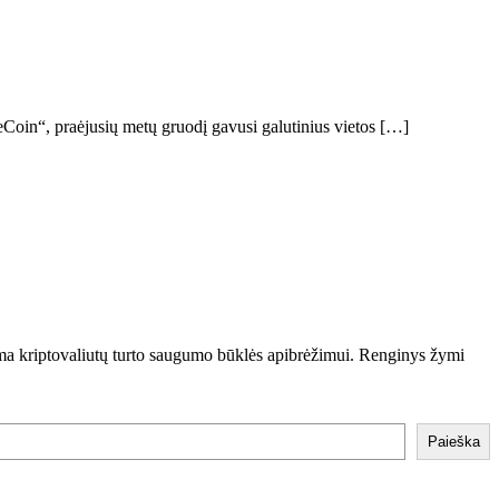
eCoin“, praėjusių metų gruodį gavusi galutinius vietos […]
dama kriptovaliutų turto saugumo būklės apibrėžimui. Renginys žymi
Paieška