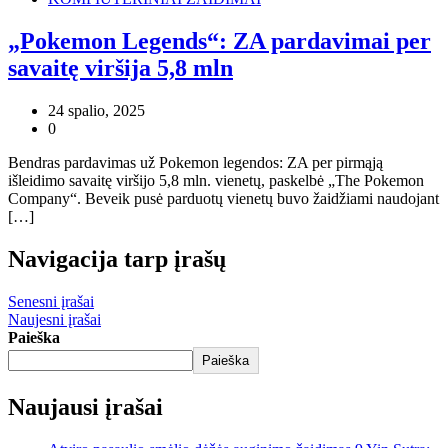
„Pokemon Legends“: ZA pardavimai per
savaitę viršija 5,8 mln
24 spalio, 2025
0
Bendras pardavimas už Pokemon legendos: ZA per pirmąją
išleidimo savaitę viršijo 5,8 mln. vienetų, paskelbė „The Pokemon
Company“. Beveik pusė parduotų vienetų buvo žaidžiami naudojant
[…]
Navigacija tarp įrašų
Senesni įrašai
Naujesni įrašai
Paieška
Paieška
Naujausi įrašai