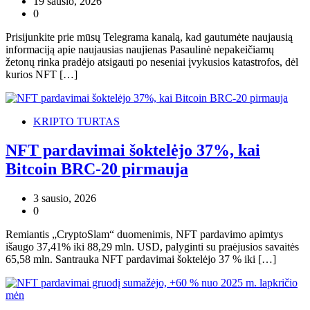
19 sausio, 2026
0
Prisijunkite prie mūsų Telegrama kanalą, kad gautumėte naujausią
informaciją apie naujausias naujienas Pasaulinė nepakeičiamų
žetonų rinka pradėjo atsigauti po neseniai įvykusios katastrofos, dėl
kurios NFT […]
KRIPTO TURTAS
NFT pardavimai šoktelėjo 37%, kai
Bitcoin BRC-20 pirmauja
3 sausio, 2026
0
Remiantis „CryptoSlam“ duomenimis, NFT pardavimo apimtys
išaugo 37,41% iki 88,29 mln. USD, palyginti su praėjusios savaitės
65,58 mln. Santrauka NFT pardavimai šoktelėjo 37 % iki […]