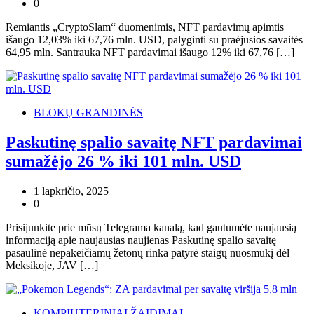
0
Remiantis „CryptoSlam“ duomenimis, NFT pardavimų apimtis
išaugo 12,03% iki 67,76 mln. USD, palyginti su praėjusios savaitės
64,95 mln. Santrauka NFT pardavimai išaugo 12% iki 67,76 […]
BLOKŲ GRANDINĖS
Paskutinę spalio savaitę NFT pardavimai
sumažėjo 26 % iki 101 mln. USD
1 lapkričio, 2025
0
Prisijunkite prie mūsų Telegrama kanalą, kad gautumėte naujausią
informaciją apie naujausias naujienas Paskutinę spalio savaitę
pasaulinė nepakeičiamų žetonų rinka patyrė staigų nuosmukį dėl
Meksikoje, JAV […]
KOMPIUTERINIAI ŽAIDIMAI