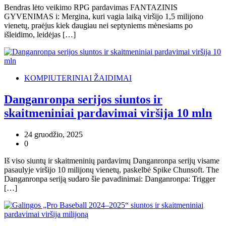
Bendras lėto veikimo RPG pardavimas FANTAZINIS
GYVENIMAS i: Mergina, kuri vagia laiką viršijo 1,5 milijono
vienetų, praėjus kiek daugiau nei septyniems mėnesiams po
išleidimo, leidėjas […]
KOMPIUTERINIAI ŽAIDIMAI
Danganronpa serijos siuntos ir
skaitmeniniai pardavimai viršija 10 mln
24 gruodžio, 2025
0
Iš viso siuntų ir skaitmeninių pardavimų Danganronpa serijų visame
pasaulyje viršijo 10 milijonų vienetų, paskelbė Spike Chunsoft. The
Danganronpa seriją sudaro šie pavadinimai: Danganronpa: Trigger
[…]