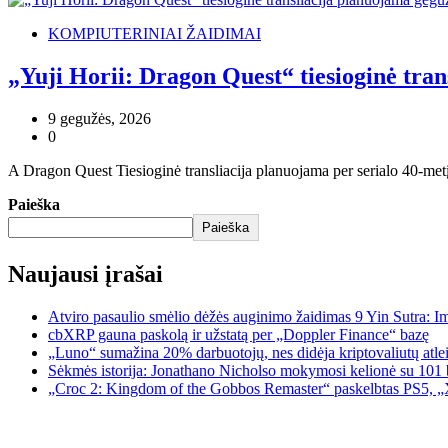
KOMPIUTERINIAI ŽAIDIMAI
„Yuji Horii: Dragon Quest“ tiesioginė tran
9 gegužės, 2026
0
A Dragon Quest Tiesioginė transliacija planuojama per serialo 40-metį
Paieška
Paieška
Naujausi įrašai
Atviro pasaulio smėlio dėžės auginimo žaidimas 9 Yin Sutra: I
cbXRP gauna paskolą ir užstatą per „Doppler Finance“ bazę
„Luno“ sumažina 20% darbuotojų, nes didėja kriptovaliutų atle
Sėkmės istorija: Jonathano Nicholso mokymosi kelionė su 101 
„Croc 2: Kingdom of the Gobbos Remaster“ paskelbtas PS5, „X