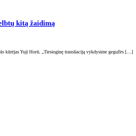
elbtų kitą žaidimą
alo kūrėjas Yuji Horii. „Tiesioginę transliaciją vykdysime gegužės […]