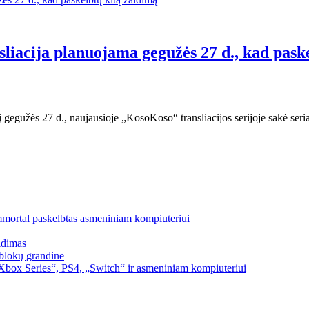
sliacija planuojama gegužės 27 d., kad pask
 gegužės 27 d., naujausioje „KosoKoso“ transliacijos serijoje sakė seri
mmortal paskelbtas asmeniniam kompiuteriui
idimas
blokų grandine
box Series“, PS4, „Switch“ ir asmeniniam kompiuteriui