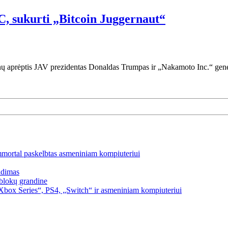
, sukurti „Bitcoin Juggernaut“
nų aprėptis JAV prezidentas Donaldas Trumpas ir „Nakamoto Inc.“ general
mmortal paskelbtas asmeniniam kompiuteriui
idimas
blokų grandine
box Series“, PS4, „Switch“ ir asmeniniam kompiuteriui