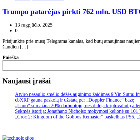
Trumpo patarėjas pirkti 762 mln. USD BTC
13 rugpjūčio, 2025
0
Prisijunkite prie mūsų Telegrama kanalas, kad būtų atnaujintas naujie
šiandien […]
Paieška
Naujausi įrašai
Atviro pasaulio smėlio dėžės auginimo žaidimas 9 Yin Sutra: I
cbXRP gauna paskolą ir užstatą per „Doppler Finance“ bazę
„Luno“ sumažina 20% darbuotojų, nes didėja kriptovaliutų atle
Sėkmės istorija: Jonathano Nicholso mokymosi kelionė su 101 
„Croc 2: Kingdom of the Gobbos Remaster“ paskelbtas PS5, „X