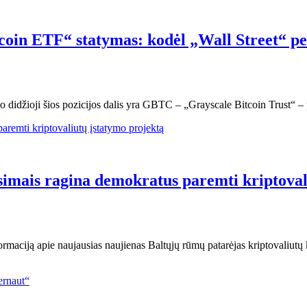
in ETF“ statymas: kodėl „Wall Street“ perk
 didžioji šios pozicijos dalis yra GBTC – „Grayscale Bitcoin Trust“ –
simais ragina demokratus paremti kriptoval
ormaciją apie naujausias naujienas Baltųjų rūmų patarėjas kriptovaliut