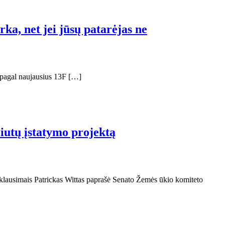
a, net jei jūsų patarėjas ne
 pagal naujausius 13F […]
iutų įstatymo projektą
ų klausimais Patrickas Wittas paprašė Senato Žemės ūkio komiteto