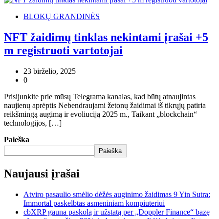
BLOKŲ GRANDINĖS
NFT žaidimų tinklas nekintami įrašai +5
m registruoti vartotojai
23 birželio, 2025
0
Prisijunkite prie mūsų Telegrama kanalas, kad būtų atnaujintas
naujienų aprėptis Nebendraujami žetonų žaidimai iš tikrųjų patiria
reikšmingą augimą ir evoliuciją 2025 m., Taikant „blockchain“
technologijos, […]
Paieška
Paieška
Naujausi įrašai
Atviro pasaulio smėlio dėžės auginimo žaidimas 9 Yin Sutra:
Immortal paskelbtas asmeniniam kompiuteriui
cbXRP gauna paskolą ir užstatą per „Doppler Finance“ bazę