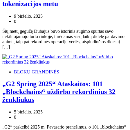
tokenizacijos metu
9 birželio, 2025
0
Šių metų gegužę Dubajus buvo istorinis augimo spurtas savo
nekilnojamojo turto rinkoje, turėdamas visų laikų didelę pardavimo
apimtį, taip pat rekordinės operacijų vertės, atspindinčios didesnį
[…]
BLOKŲ GRANDINĖS
„G2 Spring 2025“ Ataskaitos: 101
„Blockchains“ uždirbo rekordinius 32
ženkliukus
5 birželio, 2025
0
„G2“ paskelbė 2025 m. Pavasario pranešimus, o 101 „blockchains“