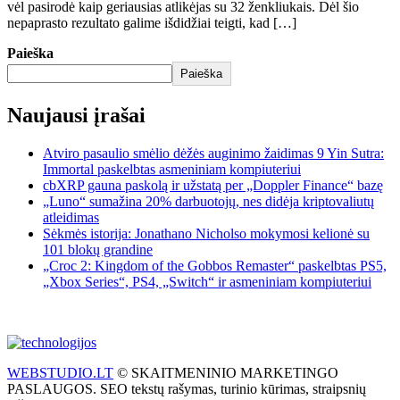
vėl pasirodė kaip geriausias atlikėjas su 32 ženkliukais. Dėl šio
nepaprasto rezultato galime išdidžiai teigti, kad […]
Paieška
Paieška
Naujausi įrašai
Atviro pasaulio smėlio dėžės auginimo žaidimas 9 Yin Sutra:
Immortal paskelbtas asmeniniam kompiuteriui
cbXRP gauna paskolą ir užstatą per „Doppler Finance“ bazę
„Luno“ sumažina 20% darbuotojų, nes didėja kriptovaliutų
atleidimas
Sėkmės istorija: Jonathano Nicholso mokymosi kelionė su
101 blokų grandine
„Croc 2: Kingdom of the Gobbos Remaster“ paskelbtas PS5,
„Xbox Series“, PS4, „Switch“ ir asmeniniam kompiuteriui
WEBSTUDIO.LT
© SKAITMENINIO MARKETINGO
PASLAUGOS. SEO tekstų rašymas, turinio kūrimas, straipsnių