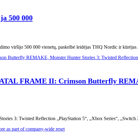
ja 500 000
dimo viršijo 500 000 vienetų, paskelbė leidėjas THQ Nordic ir kūrėjas 
i: FATAL FRAME II: Crimson Butterfly REM
s 3: Twisted Reflection „PlayStation 5“, „Xbox Series“, „Switch 2“ 