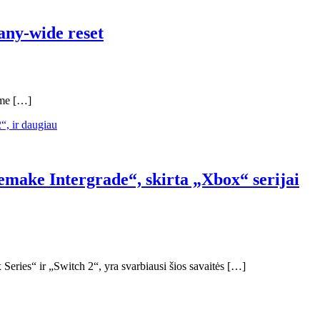
any-wide reset
ime […]
Remake Intergrade“, skirta „Xbox“ serijai
eries“ ir „Switch 2“, yra svarbiausi šios savaitės […]