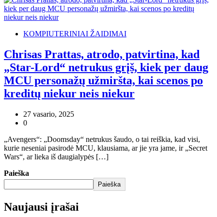
KOMPIUTERINIAI ŽAIDIMAI
Chrisas Prattas, atrodo, patvirtina, kad
„Star-Lord“ netrukus grįš, kiek per daug
MCU personažų užmiršta, kai scenos po
kreditų niekur neis niekur
27 vasario, 2025
0
„Avengers“: „Doomsday“ netrukus šaudo, o tai reiškia, kad visi,
kurie neseniai pasirodė MCU, klausiama, ar jie yra jame, ir „Secret
Wars“, ar lieka iš daugialypės […]
Paieška
Paieška
Naujausi įrašai