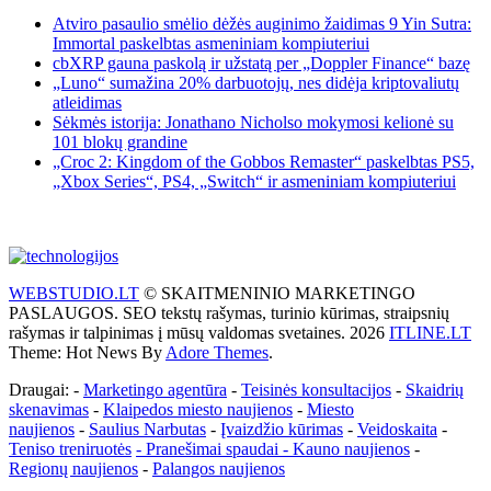
Atviro pasaulio smėlio dėžės auginimo žaidimas 9 Yin Sutra:
Immortal paskelbtas asmeniniam kompiuteriui
cbXRP gauna paskolą ir užstatą per „Doppler Finance“ bazę
„Luno“ sumažina 20% darbuotojų, nes didėja kriptovaliutų
atleidimas
Sėkmės istorija: Jonathano Nicholso mokymosi kelionė su
101 blokų grandine
„Croc 2: Kingdom of the Gobbos Remaster“ paskelbtas PS5,
„Xbox Series“, PS4, „Switch“ ir asmeniniam kompiuteriui
WEBSTUDIO.LT
© SKAITMENINIO MARKETINGO
PASLAUGOS. SEO tekstų rašymas, turinio kūrimas, straipsnių
rašymas ir talpinimas į mūsų valdomas svetaines. 2026
ITLINE.LT
Theme: Hot News By
Adore Themes
.
Draugai: -
Marketingo agentūra
-
Teisinės konsultacijos
-
Skaidrių
skenavimas
-
Klaipedos miesto naujienos
-
Miesto
naujienos
-
Saulius Narbutas
-
Įvaizdžio kūrimas
-
Veidoskaita
-
Teniso treniruotės
- Pranešimai spaudai -
Kauno naujienos
-
Regionų naujienos
-
Palangos naujienos