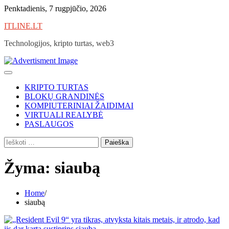
Skip
Penktadienis, 7 rugpjūčio, 2026
to
ITLINE.LT
content
Technologijos, kripto turtas, web3
KRIPTO TURTAS
BLOKŲ GRANDINĖS
KOMPIUTERINIAI ŽAIDIMAI
VIRTUALI REALYBĖ
PASLAUGOS
Ieškoti:
Žyma:
siaubą
Home
siaubą