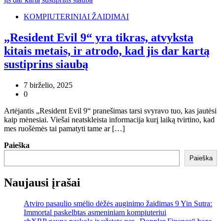
KOMPIUTERINIAI ŽAIDIMAI
„Resident Evil 9“ yra tikras, atvyksta
kitais metais, ir atrodo, kad jis dar kartą
sustiprins siaubą
7 birželio, 2025
0
Artėjantis „Resident Evil 9“ pranešimas tarsi svyravo tuo, kas jautėsi
kaip mėnesiai. Viešai neatskleista informacija kurį laiką tvirtino, kad
mes ruošėmės tai pamatyti tame ar […]
Paieška
Paieška
Naujausi įrašai
Atviro pasaulio smėlio dėžės auginimo žaidimas 9 Yin Sutra:
Immortal paskelbtas asmeniniam kompiuteriui