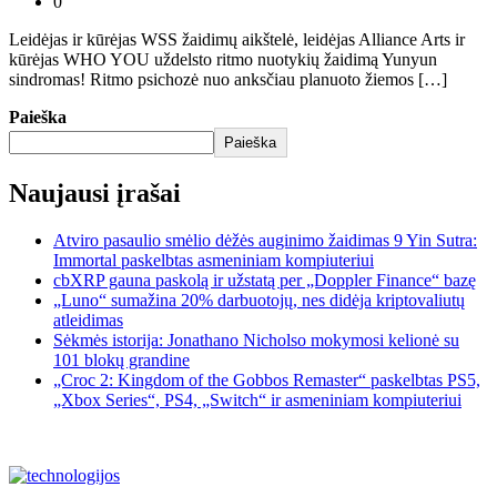
0
Leidėjas ir kūrėjas WSS žaidimų aikštelė, leidėjas Alliance Arts ir
kūrėjas WHO YOU uždelsto ritmo nuotykių žaidimą Yunyun
sindromas! Ritmo psichozė nuo anksčiau planuoto žiemos […]
Paieška
Paieška
Naujausi įrašai
Atviro pasaulio smėlio dėžės auginimo žaidimas 9 Yin Sutra:
Immortal paskelbtas asmeniniam kompiuteriui
cbXRP gauna paskolą ir užstatą per „Doppler Finance“ bazę
„Luno“ sumažina 20% darbuotojų, nes didėja kriptovaliutų
atleidimas
Sėkmės istorija: Jonathano Nicholso mokymosi kelionė su
101 blokų grandine
„Croc 2: Kingdom of the Gobbos Remaster“ paskelbtas PS5,
„Xbox Series“, PS4, „Switch“ ir asmeniniam kompiuteriui