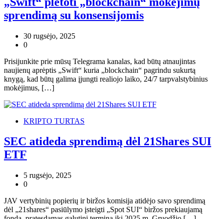
„Swift“ plėtoti „blockchain“ mokėjimų
sprendimą su konsensijomis
30 rugsėjo, 2025
0
Prisijunkite prie mūsų Telegrama kanalas, kad būtų atnaujintas
naujienų aprėptis „Swift“ kuria „blockchain“ pagrindu sukurtą
knygą, kad būtų galima įjungti realiojo laiko, 24/7 tarpvalstybinius
mokėjimus, […]
KRIPTO TURTAS
SEC atideda sprendimą dėl 21Shares SUI
ETF
5 rugsėjo, 2025
0
JAV vertybinių popierių ir biržos komisija atidėjo savo sprendimą
dėl „21shares“ pasiūlymo įsteigti „Spot SUI“ biržos prekiaujamą
fondą, pratęsdamas galutinį terminą iki 2025 m. Gruodžio […]