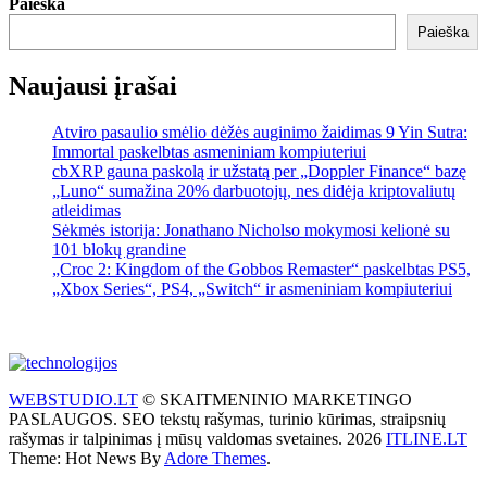
Paieška
Paieška
Naujausi įrašai
Atviro pasaulio smėlio dėžės auginimo žaidimas 9 Yin Sutra:
Immortal paskelbtas asmeniniam kompiuteriui
cbXRP gauna paskolą ir užstatą per „Doppler Finance“ bazę
„Luno“ sumažina 20% darbuotojų, nes didėja kriptovaliutų
atleidimas
Sėkmės istorija: Jonathano Nicholso mokymosi kelionė su
101 blokų grandine
„Croc 2: Kingdom of the Gobbos Remaster“ paskelbtas PS5,
„Xbox Series“, PS4, „Switch“ ir asmeniniam kompiuteriui
WEBSTUDIO.LT
© SKAITMENINIO MARKETINGO
PASLAUGOS. SEO tekstų rašymas, turinio kūrimas, straipsnių
rašymas ir talpinimas į mūsų valdomas svetaines. 2026
ITLINE.LT
Theme: Hot News By
Adore Themes
.