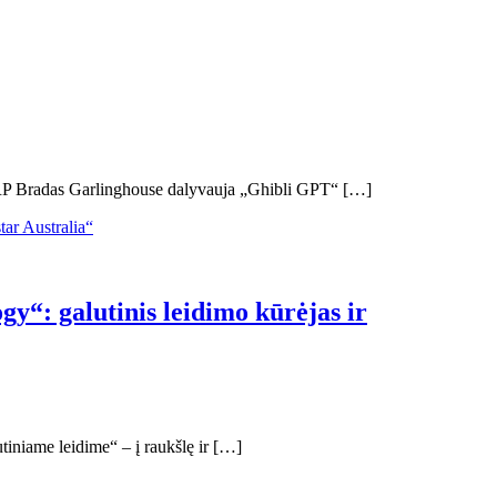
 XRP Bradas Garlinghouse dalyvauja „Ghibli GPT“ […]
y“: galutinis leidimo kūrėjas ir
iniame leidime“ – į raukšlę ir […]