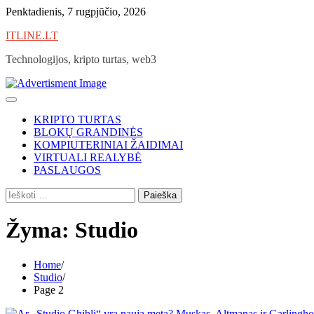
Skip
Penktadienis, 7 rugpjūčio, 2026
to
ITLINE.LT
content
Technologijos, kripto turtas, web3
KRIPTO TURTAS
BLOKŲ GRANDINĖS
KOMPIUTERINIAI ŽAIDIMAI
VIRTUALI REALYBĖ
PASLAUGOS
Ieškoti:
Žyma:
Studio
Home
Studio
Page 2