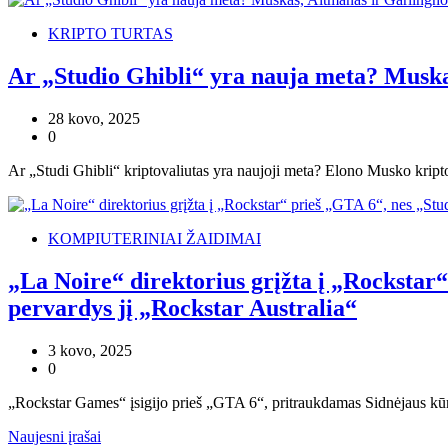
KRIPTO TURTAS
Ar „Studio Ghibli“ yra nauja meta? Muska
28 kovo, 2025
0
Ar „Studi Ghibli“ kriptovaliutas yra naujoji meta? Elono Musko kri
KOMPIUTERINIAI ŽAIDIMAI
„La Noire“ direktorius grįžta į „Rockstar“
pervardys jį „Rockstar Australia“
3 kovo, 2025
0
„Rockstar Games“ įsigijo prieš „GTA 6“, pritraukdamas Sidnėjaus kūrė
Navigacija
Naujesni įrašai