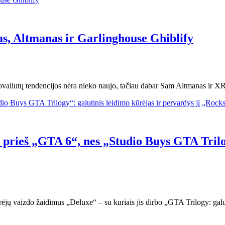
s, Altmanas ir Garlinghouse Ghiblify
ptovaliutų tendencijos nėra nieko naujo, tačiau dabar Sam Altmanas ir
 prieš „GTA 6“, nes „Studio Buys GTA Trilog
jų vaizdo žaidimus „Deluxe“ – su kuriais jis dirbo „GTA Trilogy: galut