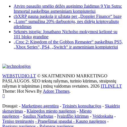
Atviro pasaulio smėlio dėžės auginimo žaidimas 9 Yin Sutra:
Immortal paskelbtas asmeniniam kompiuteriui
cbXRP gauna paskolą ir užstatą per „Doppler Finance“ bazę
„Luno“ sumažina 20% darbuotojų, nes didėja kriptovaliutų
atleidimas
Sėkmės istorija: Jonathano Nicholso mokymosi kelionė su
101 blokų grandine
„Croc 2: Kingdom of the Gobbos Remaster“ paskelbtas PS5,
„Xbox Series“, PS4, „Switch“ ir asmeniniam kompiuteriui
WEBSTUDIO.LT
© SKAITMENINIO MARKETINGO
PASLAUGOS. SEO tekstų rašymas, turinio kūrimas, straipsnių
rašymas ir talpinimas į mūsų valdomas svetaines. 2026
ITLINE.LT
Theme: Hot News By
Adore Themes
.
Draugai: -
Marketingo agentūra
-
Teisinės konsultacijos
-
Skaidrių
skenavimas
-
Klaipedos miesto naujienos
-
Miesto
naujienos
-
Saulius Narbutas
-
Įvaizdžio kūrimas
-
Veidoskaita
-
Teniso treniruotės
- Pranešimai spaudai -
Kauno naujienos
-
Regionų naujienos
-
Palangos naujienos