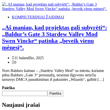
KOMPIUTERINIAI ŽAIDIMAI
„Aš maniau, kad projektas gali subyrėti“:
„Baldur’s Gate 3 Stardew Valley Mod
Swen Vincke“ patinka „beveik vienu
mėnesį“.
11 balandžio, 2025
0
Nors Balduro kaimas – „Stardew Valley Mod“ su miestu, kuriame
pilna Balduro „Gate 3“ personažų, neseniai išgyveno netyčia
tarnavęs DMCA panaikinimas iš pakrantės „Wizards“, galbūt […]
Paieška
Paieška
Naujausi įrašai