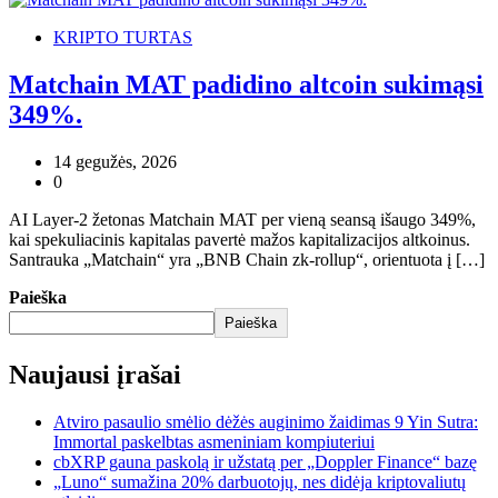
KRIPTO TURTAS
Matchain MAT padidino altcoin sukimąsi
349%.
14 gegužės, 2026
0
AI Layer-2 žetonas Matchain MAT per vieną seansą išaugo 349%,
kai spekuliacinis kapitalas pavertė mažos kapitalizacijos altkoinus.
Santrauka „Matchain“ yra „BNB Chain zk-rollup“, orientuota į […]
Paieška
Paieška
Naujausi įrašai
Atviro pasaulio smėlio dėžės auginimo žaidimas 9 Yin Sutra:
Immortal paskelbtas asmeniniam kompiuteriui
cbXRP gauna paskolą ir užstatą per „Doppler Finance“ bazę
„Luno“ sumažina 20% darbuotojų, nes didėja kriptovaliutų