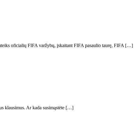
teiks oficialių FIFA varžybų, įskaitant FIFA pasaulio taurę, FIFA […]
ngus klausimus. Ar kada susimąstėte […]