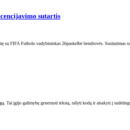
cencijavimo sutartis
ystę su FIFA Futbolo vadybininkas 26paskelbė bendrovės. Susitarimas su
. Tai įgijo galimybę generuoti tekstą, rašyti kodą ir atsakyti į sudėti