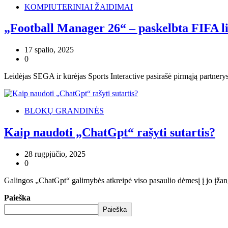
KOMPIUTERINIAI ŽAIDIMAI
„Football Manager 26“ – paskelbta FIFA li
17 spalio, 2025
0
Leidėjas SEGA ir kūrėjas Sports Interactive pasirašė pirmąją partner
BLOKŲ GRANDINĖS
Kaip naudoti „ChatGpt“ rašyti sutartis?
28 rugpjūčio, 2025
0
Galingos „ChatGpt“ galimybės atkreipė viso pasaulio dėmesį į jo įžangą
Paieška
Paieška