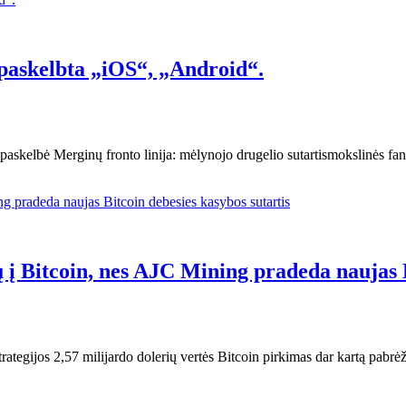
s paskelbta „iOS“, „Android“.
kelbė Merginų fronto linija: mėlynojo drugelio sutartismokslinės fanta
ų į Bitcoin, nes AJC Mining pradeda naujas 
Strategijos 2,57 milijardo dolerių vertės Bitcoin pirkimas dar kartą pabrė