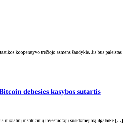
stikos kooperatyvo trečiojo asmens šaudyklė. Jis bus paleistas
Bitcoin debesies kasybos sutartis
žia nuolatinį institucinių investuotojų susidomėjimą ilgalaike […]