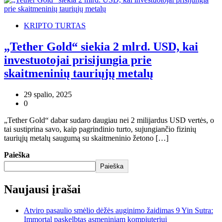
KRIPTO TURTAS
„Tether Gold“ siekia 2 mlrd. USD, kai
investuotojai prisijungia prie
skaitmeninių tauriųjų metalų
29 spalio, 2025
0
„Tether Gold“ dabar sudaro daugiau nei 2 milijardus USD vertės, o
tai sustiprina savo, kaip pagrindinio turto, sujungiančio fizinių
tauriųjų metalų saugumą su skaitmeninio žetono […]
Paieška
Paieška
Naujausi įrašai
Atviro pasaulio smėlio dėžės auginimo žaidimas 9 Yin Sutra:
Immortal paskelbtas asmeniniam kompiuteriui